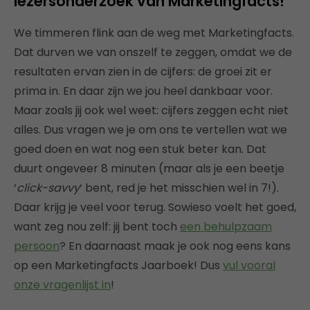
lezersonderzoek van Marketingfacts!
We timmeren flink aan de weg met Marketingfacts.
Dat durven we van onszelf te zeggen, omdat we de
resultaten ervan zien in de cijfers: de groei zit er
prima in. En daar zijn we jou heel dankbaar voor.
Maar zoals jij ook wel weet: cijfers zeggen echt niet
alles. Dus vragen we je om ons te vertellen wat we
goed doen en wat nog een stuk beter kan. Dat
duurt ongeveer 8 minuten (maar als je een beetje
‘
click-savvy
‘ bent, red je het misschien wel in 7!).
Daar krijg je veel voor terug. Sowieso voelt het goed,
want zeg nou zelf: jij bent toch
een behulpzaam
persoon
? En daarnaast maak je ook nog eens kans
op een Marketingfacts Jaarboek! Dus
vul vooral
onze vragenlijst in
!