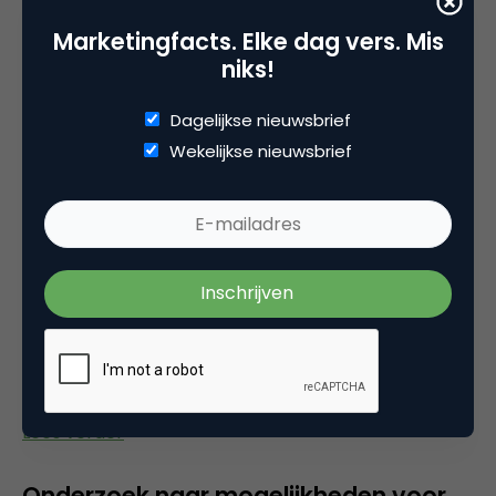
From exponential technologies to
Marketingfacts. Elke dag vers. Mis
exponential innovation
niks!
Het computervermogen, computergeheugen en de
Dagelijkse nieuwsbrief
bandbreedte nemen al jaren exponentieel in
Wekelijkse nieuwsbrief
capaciteit toe terwijl de kosten relatief sterk dalen.
Innovators gebruiken daarom deze drie
technologische als bouwstenen voor innovaties,
waardoor een opeenstapeling van nieuwe
technologieën, nieuwe materialen en nieuwe
manieren van werken en zakendoen ontstaat. Het
tempo en de omvang van deze ontwikkelingen
vormen een grote uitdaging voor bedrijven.
Lees verder
Onderzoek naar mogelijkheden voor