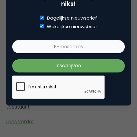
niks!
Lees verder
Dagelijkse nieuwsbrief
Wekelijkse nieuwsbrief
Outside looking in
Chief marketing officers (CMO's) hebben een
probleem. Een probleem van perceptie. Nadat 2
decennia geleden de eerste CMO titel werden
uitgeldeeld zijn veel organisaties nog altijd op zoek
naar de definiëring van de CMO zijn rol en
verantwoordelijkheden. Onderdeel van het
probleem is dat de CMO de meeste brede en
dynamische positie is in de gehele C-suite
(bestuur).
Lees verder