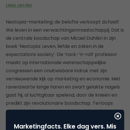
Lees verder
Nextopia-marketing: de belofte verkoopt zichzelf
We leven in een verwachtingenmaatschappij. Dat is
de centrale boodschap van Micael Dahlén in zijn
boek ‘Nextopia: Leven, liefde en zaken in de
expectations society’. De ‘rock-’n-roll’ professor
maakt op internationale wetenschappelijke
congressen een onuitwisbare indruk met zijn
vernieuwende kijk op marketing en economie. Met
ravenzwarte lange haren en zwart gelakte nagels
gaat hij, al luchtgitaar spelend, door de knieën en
predikt zijn revolutionaire boodschap. Terloops
meldt hij tijdens zo’n optreden dat hij publiceert in
de meest toonaangevende wetenschappelijk
Marketingfacts. Elke dag vers. Mis
marketingtijdschriften.