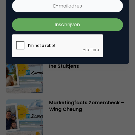
Marketingfacts Zomercheck –
Roel Stavorinus
Marketingfacts Zomercheck –
Ine Stultjens
Marketingfacts Zomercheck –
Wing Cheung