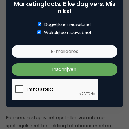
Marketingfacts. Elke dag vers. Mis
waardoor de vaste lasten van de consument
niks!
stabiel blijven of zelfs dalen.
Dagelijkse nieuwsbrief
Elke consument bepaalt zelf welk abonnement hij
Wekelijkse nieuwsbrief
aangaat. Dit betekent dat consumenten een eigen
verantwoordelijkheid hebben en zelf de inschatting
moeten maken van de vaste lasten en de impact
die het abonnement hierop zal hebben.
Spelregels
Toch kun je niet voorkomen dat consumenten zich
abonneren terwijl zij hier geen ruimte voor hebben.
Hoe ga je daarmee om?
Een eerste stap is het opstellen van interne
spelregels met betrekking tot abonnementen.