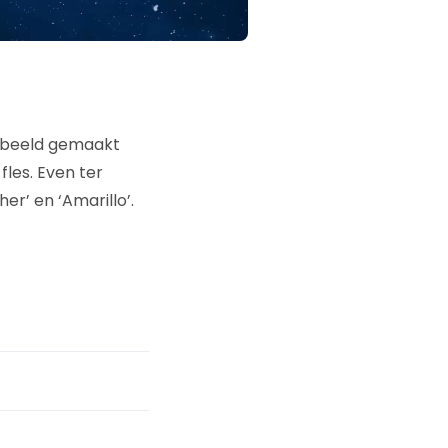
egbeeld gemaakt
les. Even ter
her’ en ‘Amarillo’.