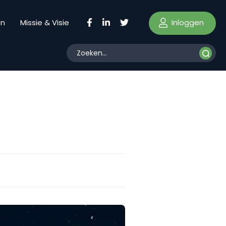
Inloggen
en
Missie & Visie