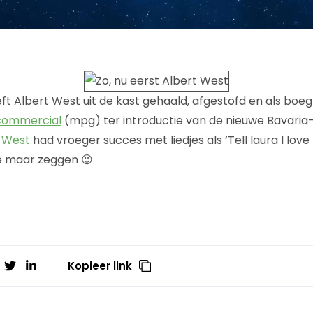
ft Albert West uit de kast gehaald, afgestofd en als bo
commercial
(mpg) ter introductie van de nieuwe Bavaria-f
 West
had vroeger succes met liedjes als ‘Tell laura I love 
we maar zeggen 😉
Kopieer link