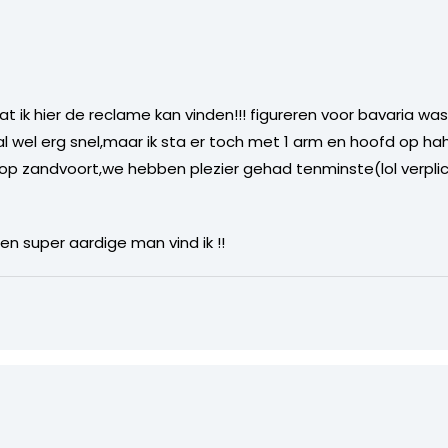
at ik hier de reclame kan vinden!!! figureren voor bavaria was
l wel erg snel,maar ik sta er toch met 1 arm en hoofd op ha
op zandvoort,we hebben plezier gehad tenminste(lol verplicht
n super aardige man vind ik !!