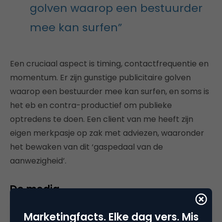
golven waarop een bestuurder
mee kan surfen”
Een cruciaal aspect is timing, contactfrequentie en
momentum. Er zijn gunstige publicitaire golven
waarop een bestuurder mee kan surfen, en soms is
het eb en contra-productief om publieke
optredens te doen. Een client van me heeft zijn
eigen merkpasje op zak met adviezen, waaronder
het bewaken van dit ‘gaspedaal van de
aanwezigheid’.
De media
Media en andere kanalen bepalen de kwantiteit en
Marketingfacts. Elke dag vers. Mis