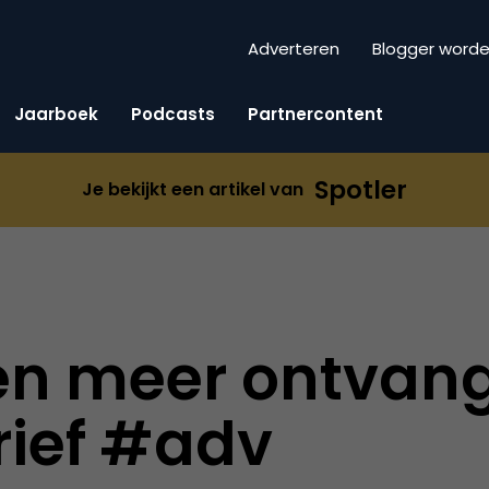
Adverteren
Blogger word
Jaarboek
Podcasts
Partnercontent
Spotler
Je bekijkt een artikel van
en meer ontvang
rief #adv