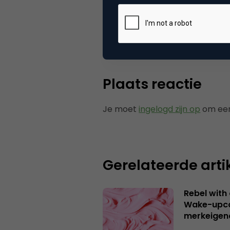
Categorie
Co
Plaats reactie
Je moet
ingelogd zijn op
om een
Gerelateerde arti
Rebel with
Wake-upca
merkeigen