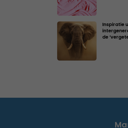
Inspiratie 
intergener
de ‘verget
Mar