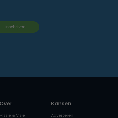
Over
Kansen
Missie & Visie
Adverteren