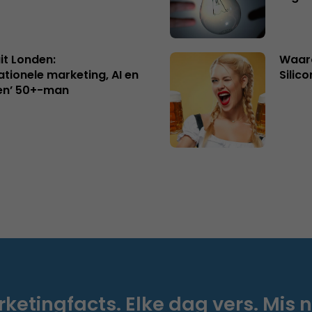
uit Londen:
Waaro
ationele marketing, AI en
Silico
en’ 50+-man
ketingfacts. Elke dag vers. Mis n