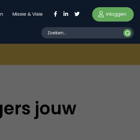
Inloggen
en
Missie & Visie
ers jouw