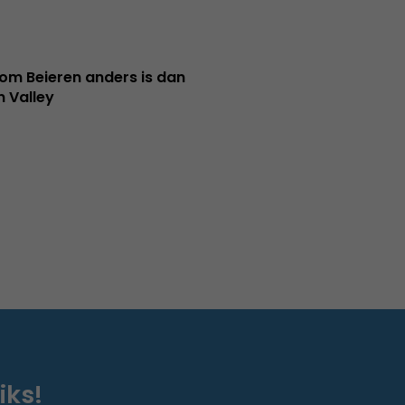
m Beieren anders is dan
n Valley
iks!