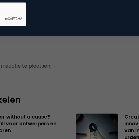
mmerce
 reactie te plaatsen.
kelen
 or without a cause?
Creat
ll voor ontwerpers en
innov
aren
van i
urgen