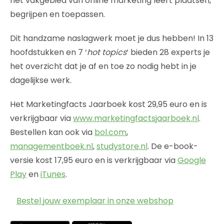
het vakgebied van online marketing leert plaatsen,
begrijpen en toepassen.
Dit handzame naslagwerk moet je dus hebben! In 13
hoofdstukken en 7 ‘
hot topics
‘ bieden 28 experts je
het overzicht dat je af en toe zo nodig hebt in je
dagelijkse werk.
Het Marketingfacts Jaarboek kost 29,95 euro en is
verkrijgbaar via
www.marketingfactsjaarboek.nl
.
Bestellen kan ook via
bol.com
,
managementboek.nl
,
studystore.nl
. De e-book-
versie kost 17,95 euro en is verkrijgbaar via
Google
Play
en
iTunes
.
Bestel jouw exemplaar in onze webshop