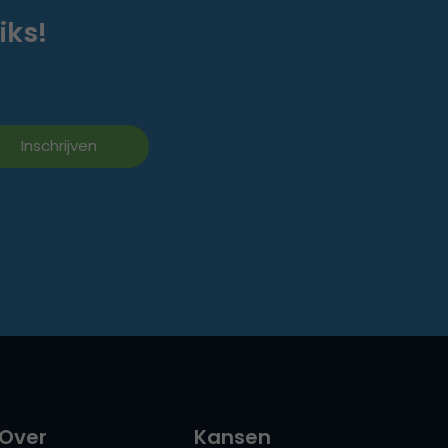
iks!
Over
Kansen