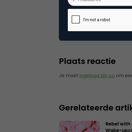
Categorie
Co
Plaats reactie
Je moet
ingelogd zijn op
om een
Gerelateerde arti
Rebel with
Wake-upca