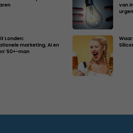
aren
van i
urgen
uit Londen:
Waaro
ationele marketing, AI en
Silico
en’ 50+-man