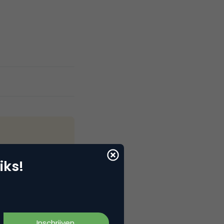
iks!
g, websites,
 marketeers
temen, e-