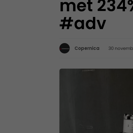
met 234
#adv
30 novembe
Copernica