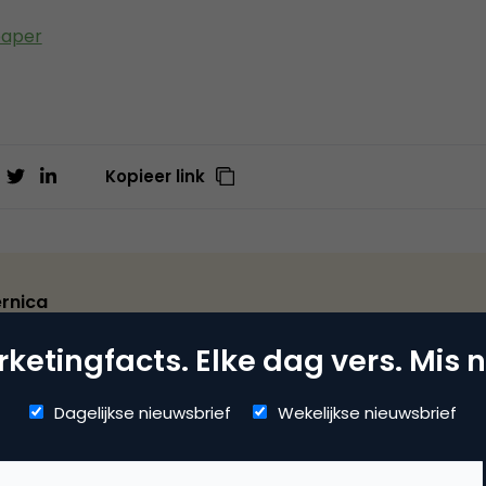
paper
Kopieer link
rnica
ite
ketingfacts. Elke dag vers. Mis n
rketing-software met functionaliteiten voor e-mailmarketin
tomatiseerde campagnes. Dagelijks maken meer dan 5.000
Dagelijkse nieuwsbrief
Wekelijkse nieuwsbrief
e diensten. De software integreert met vrijwel alle CMS-sys
formen en CRM-software.