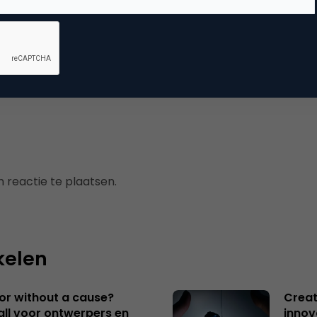
mmerce
 reactie te plaatsen.
kelen
 or without a cause?
Creat
ll voor ontwerpers en
innov