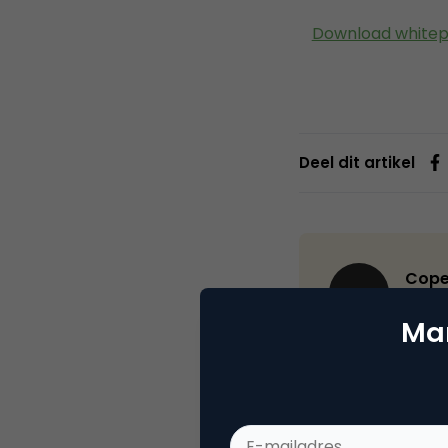
Download white
Deel dit artikel
Cope
Webs
Mar
Copernica is ma
mobile en geau
gebruik van dez
commerce plat