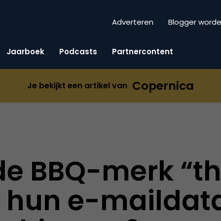
Adverteren
Blogger word
Jaarboek
Podcasts
Partnercontent
Copernica
Je bekijkt een artikel van
de BBQ-merk “t
” hun e-maildat