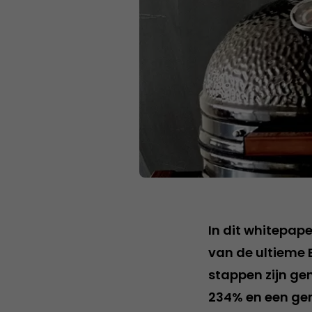
In dit whitepap
van de ultieme 
stappen zijn ge
234% en een gem