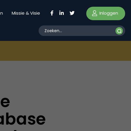
Inloggen
en
Missie & Visie
he
abase