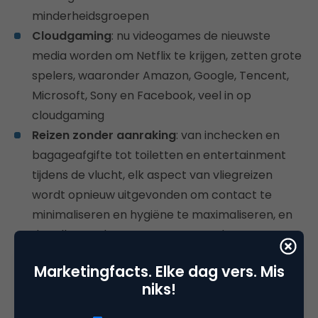
minderheidsgroepen
Cloudgaming
: nu videogames de nieuwste
media worden om Netflix te krijgen, zetten grote
spelers, waaronder Amazon, Google, Tencent,
Microsoft, Sony en Facebook, veel in op
cloudgaming
Reizen zonder aanraking
: van inchecken en
bagageafgifte tot toiletten en entertainment
tijdens de vlucht, elk aspect van vliegreizen
wordt opnieuw uitgevonden om contact te
minimaliseren en hygiëne te maximaliseren, en
dat alles om het vertrouwen van de consument
in reizen te herstellen
Marketingfacts. Elke dag vers. Mis
Grote merken gaan circulair
: We vermoeden
niks!
wat wensdenken, maar er zijn hele blogs over
volgeschreven: van Gucci tot Uniqlo,