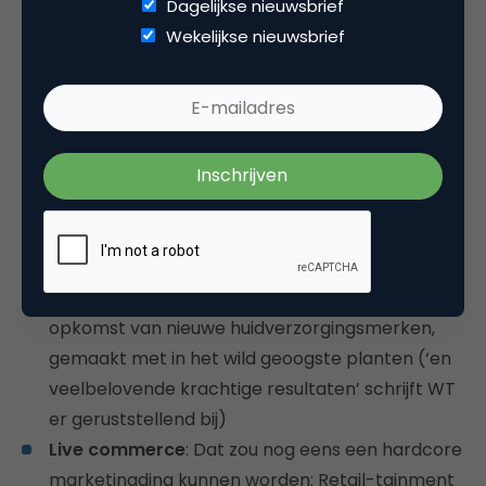
Dagelijkse nieuwsbrief
modemerken stappen in de
Wekelijkse nieuwsbrief
tweedehandsmarkt, gedreven door
toenemende bezorgdheid over duurzaamheid
en slankere portemonnees
Ghost-keukens
: onder invloed van de groei van
dineren waarbij eerst bezorgd wordt, geeft dit
nieuwe restaurantconcept prioriteit aan dineren
op locatie
Verwerkte ingrediënten
: geen nieuwe
voedingstrend, maar een beautytrend, met de
opkomst van nieuwe huidverzorgingsmerken,
gemaakt met in het wild geoogste planten (‘en
veelbelovende krachtige resultaten’ schrijft WT
er geruststellend bij)
Live commerce
: Dat zou nog eens een hardcore
marketingding kunnen worden: Retail-tainment