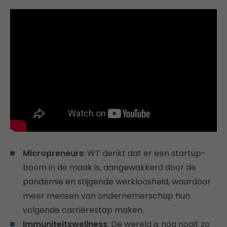
Micropreneurs
: WT denkt dat er een startup-
boom in de maak is, aangewakkerd door de
pandemie en stijgende werkloosheid, waardoor
meer mensen van ondernemerschap hun
volgende carrièrestap maken.
Immuniteitswellness
: De wereld is nog nooit zo