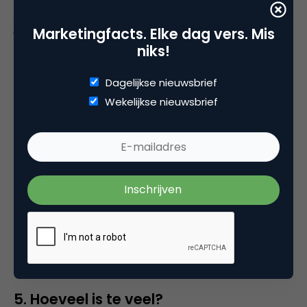
naar de hele mailinglijst worden verzonden. Zo blijf
je innoveren in je e-mailmarketing.
Marketingfacts. Elke dag vers. Mis
niks!
Dagelijkse nieuwsbrief
Wekelijkse nieuwsbrief
5. Hoeveel is te veel?