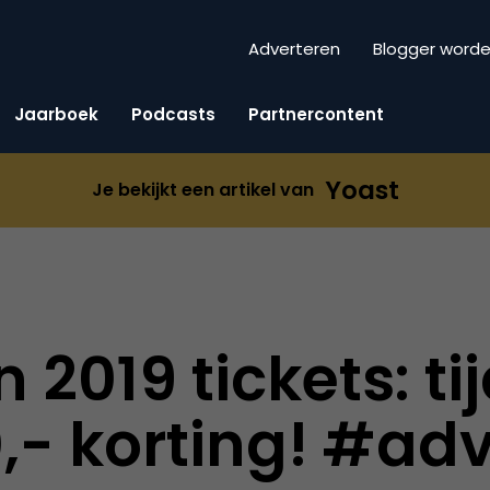
Adverteren
Blogger word
Jaarboek
Podcasts
Partnercontent
Yoast
Je bekijkt een artikel van
2019 tickets: tij
,- korting! #ad