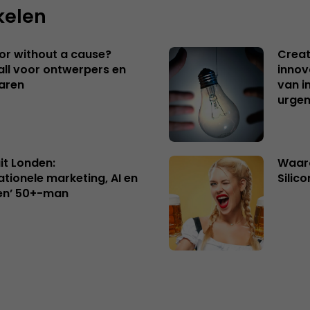
kelen
 or without a cause?
Creat
ll voor ontwerpers en
innov
aren
van i
urgen
uit Londen:
Waaro
ationele marketing, AI en
Silico
en’ 50+-man