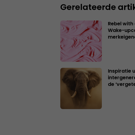
Gerelateerde arti
Rebel with
Wake-upca
merkeigen
Inspiratie 
intergener
de ‘verget