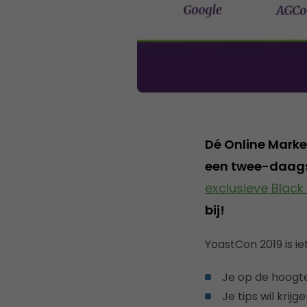
Dé Online Market
een twee-daags 
exclusieve Black 
bij!
YoastCon 2019 is iet
Je op de hoogte
Je tips wil kri