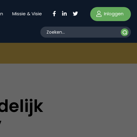
Inloggen
en
Missie & Visie
delijk
v