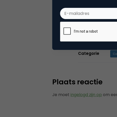
Bij Yoast zijn 
website review
Ook bouwen we 
en eBooks.
Categorie
Co
Plaats reactie
Je moet
ingelogd zijn op
om een