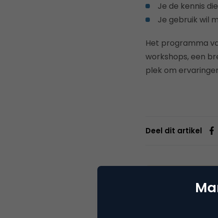
Je de kennis die
Je gebruik wil 
Het programma van
workshops, een bre
plek om ervaringen
Deel dit artikel
Mar
Yoas
Webs