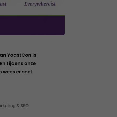
van YoastCon is
En tijdens onze
us wees er snel
arketing & SEO