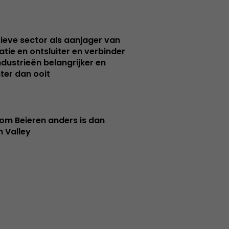
ieve sector als aanjager van
atie en ontsluiter en verbinder
ndustrieën belangrijker en
ter dan ooit
m Beieren anders is dan
n Valley