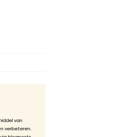
middel van
n verbeteren.
via blogposts