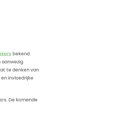
ekers
bekend.
n aanwezig.
wat te denken van
en invloedrijke
kers. De komende