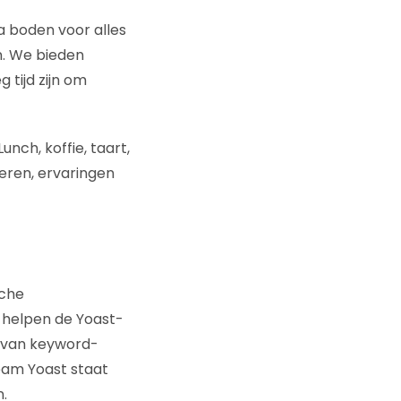
 boden voor alles
n. We bieden
tijd zijn om
unch, koffie, taart,
leren, ervaringen
sche
e helpen de Yoast-
d van keyword-
eam Yoast staat
.