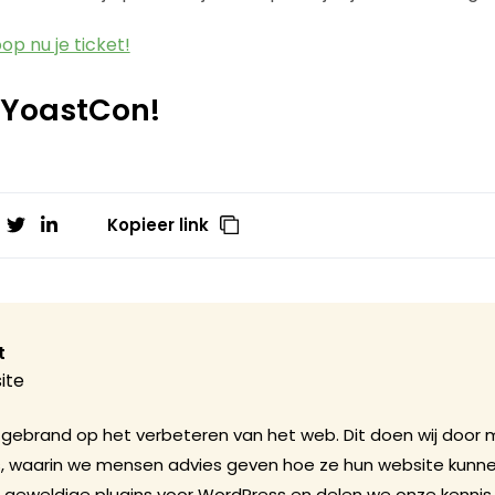
op nu je ticket!
 YoastCon!
Kopieer link
t
ite
we gebrand op het verbeteren van het web. Dit doen wij door 
s, waarin we mensen advies geven hoe ze hun website kunne
geweldige plugins voor WordPress en delen we onze kennis 