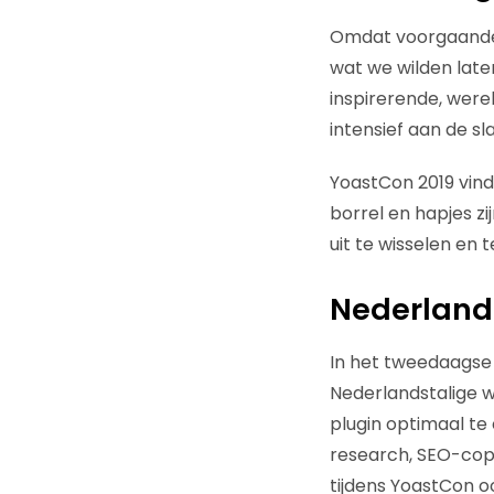
Omdat voorgaande 
wat we wilden late
inspirerende, were
intensief aan de s
YoastCon 2019 vindt
borrel en hapjes zi
uit te wisselen en 
Nederland
In het tweedaagse
Nederlandstalige w
plugin optimaal te
research, SEO-copy
tijdens YoastCon oo