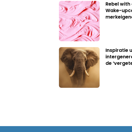
Rebel with
Wake-upca
merkeigen
Inspiratie 
intergener
de ‘verget