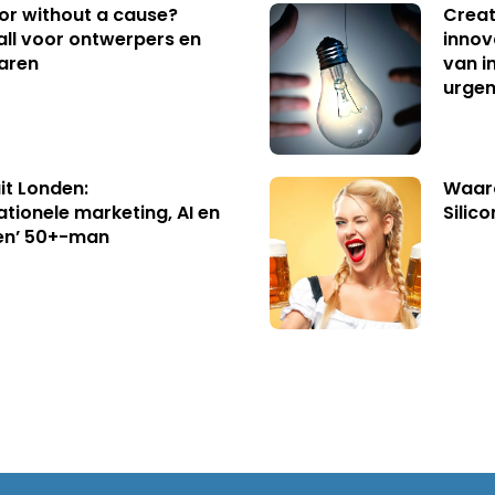
 or without a cause?
Creat
ll voor ontwerpers en
innov
aren
van i
urgen
uit Londen:
Waaro
ationele marketing, AI en
Silico
en’ 50+-man