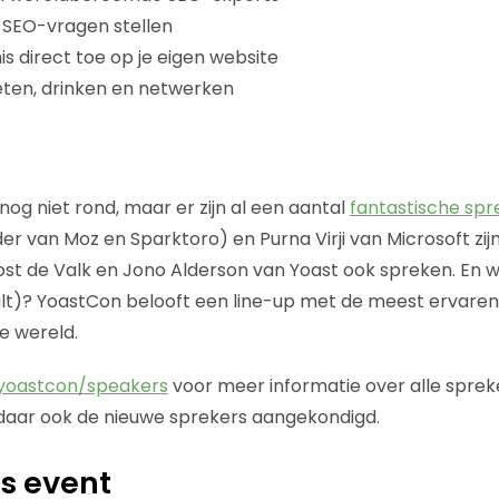
n SEO-vragen stellen
is direct toe op je eigen website
eten, drinken en netwerken
og niet rond, maar er zijn al een aantal
fantastische spr
er van Moz en Sparktoro) en Purna Virji van Microsoft zij
Joost de Valk en Jono Alderson van Yoast ook spreken. En 
lt)? YoastCon belooft een line-up met de meest ervaren 
e wereld.
yoastcon/speakers
voor meer informatie over alle spre
ar ook de nieuwe sprekers aangekondigd.
s event