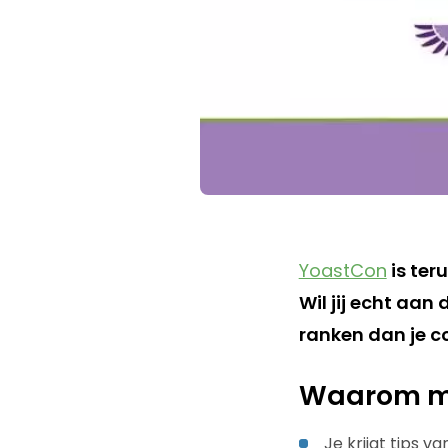
YoastCon
is ter
Wil jij echt aan
ranken dan je c
Waarom mo
Je krijgt tips