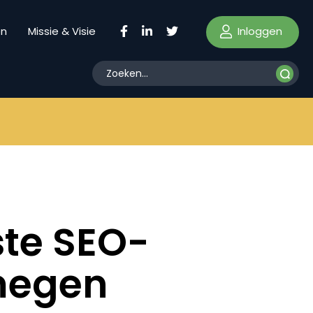
Inloggen
en
Missie & Visie
ste SEO-
megen