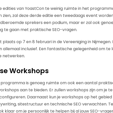
edities van YoastCon te weinig ruimte in het programma
n zien, zal deze derde editie een tweedaags event worde
ldberoemde sprekers een podium, maar er zal ook genoeg 
lag te gaan met praktische SEO-vragen.
 plaats op 7 en 8 februari in de Vereeniging in Nijmegen. L
jn allemaal inclusief. Een fantastische gelegenheid om te 
te netwerken.
se Workshops
 programma is genoeg ruimte om ook een aantal prakti
orkshops aan te bieden. Er zullen workshops zijn om je t
 configureren. Daarnaast kun je workshops op het gebie
writing, sitestructuur en technische SEO verwachten. T
k klaar om je persoonlijk te helpen bij al jouw SEO-vragen