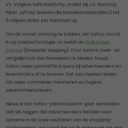
VS. Volgens Safa Rashtchy, analist bij U.S. Bancorp
Piper Jaffray, leveren die bezoekersaantallen 2 tot
5 miljoen dollar per kwartaal op.
Om de omzet omhoog te krikken, zet Yahoo vooral
in op zoektechnologie, zo meldt de
Wall Street
Journal
(betaalde toegang). Door betere zoek- en
vergelijktools aan bezoekers te bieden, hoopt
Yahoo meer potenti?le kopers bij adverteerders en
leveranciers af te leveren. Dat zou moeten leiden
tot meer commissie-inkomsten en hogere
advertentietarieven.
Nieuw is dat Yahoo ‘paid inclusions’ gaat aanbieden.
Dat wil zeggen dat adverteerders betalen voor
opname in de zoekresultaten van de shopping-
zoekmachine. Het tarief ligt op 15 dollarcent tot een