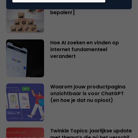
cijfers die wél je succes
bepalen!]
Hoe AI zoeken en vinden op
internet fundamenteel
verandert
Waarom jouw productpagina
onzichtbaar is voor ChatGPT
(en hoe je dat nu oplost)
Twinkle Topics: jaarlijkse update
met thema’s die nú het verschil