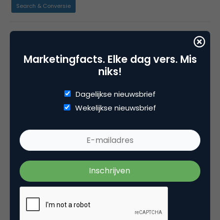
Search & Conversie
Tags
zoekmachine marketing
Marketingfacts. Elke dag vers. Mis
niks!
Dagelijkse nieuwsbrief
Plaats reactie
Wekelijkse nieuwsbrief
Je moet
ingelogd zijn op
om een reactie te
plaatsen.
Gerelateerde artikelen
2 overschatte SEO KPI’s [+ 2