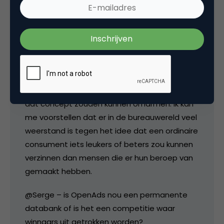
beroepscreatieven ooit zouden kunnen
verzinnen (cijfers zijn natte-vinger-werk). Zou
je daar geen marktplaats-concept omheen
kunnen zetten, vroeg ik me af.
Ben alleen benieuwd of de bureaus – en dan
met name de creatieven binnen bureaus –
dat concept zouden kunnen omarmen. Ik kan
me voorstellen dat er in de bureauwereld veel
weerstand is tegen het idee dat een ordinaire
consument iets leukers of beters zou kunnen
verzinnen dan mensen die er hun beroep van
gemaakt hebben.
@Serge – is OpenAds nou een permanente
databank of is het een competitie waar
winnaars uit getrokken worden?