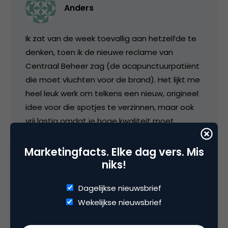
Anders
Ik zat van de week toevallig aan hetzelfde te
denken, toen ik de nieuwe reclame van
Centraal Beheer zag (de acapunctuurpatiënt
die moet vluchten voor de brand). Het lijkt me
heel leuk werk om telkens een nieuw, origineel
idee voor die spotjes te verzinnen, maar ook
vrij lastig omdat je hoge kwaliteit moet
aanhouden.
Marketingfacts. Elke dag vers. Mis
Nou zullen er ongetwijfeld veel “gewone
niks!
mensen” zijn in Nederland die een idee
hebben voor een volgende Centraal Beheer-
Dagelijkse nieuwsbrief
spot. 95% daarvan zal niet goed genoeg zijn,
Wekelijkse nieuwsbrief
4% even goed als de huidige spots maar een
waardevolle 1% wellicht een stuk beter dan de