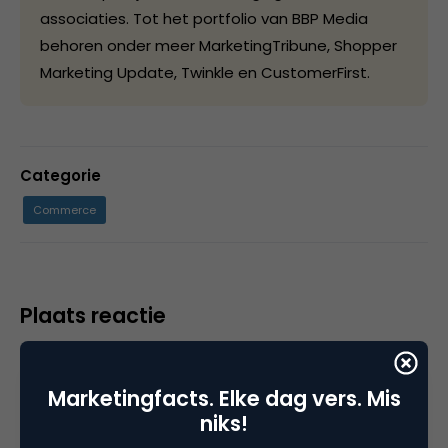
associaties. Tot het portfolio van BBP Media
behoren onder meer MarketingTribune, Shopper
Marketing Update, Twinkle en CustomerFirst.
Categorie
Commerce
Plaats reactie
Je moet
ingelogd zijn op
om een reactie te
plaatsen.
Marketingfacts. Elke dag vers. Mis
niks!