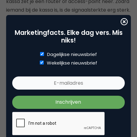
kassa zet je een router of access-point neer. Zodra
iemand bij de kassa is, is de signaalsterkte erg sterk.
Je kunt dan vervolgens de tijd dat iemand dit sterke
signaal heeft koppelen aan een conversie.
Marketingfacts. Elke dag vers. Mis
niks!
Op deze manier koppel je een smartphone aan een
conversie en kun je het gedrag van converterende
Dagelijkse nieuwsbrief
bezoekers vergelijken met niet-converterende
Wekelijkse nieuwsbrief
bezoekers. Andere mogelijkheden zijn het gebruik
maken van
near field communication
(NFC) of
camera’s.
Het koppelen van de smartphone aan het online
klantenaccount zorgt er vervolgens voor dat je je
klanten leert kennen en begrijpt welke rol online en
offline hebben in het bestelproces.