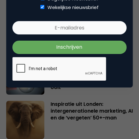
Wekelijkse nieuwsbrief
Rebel with or without a cause?
Wake-upcall voor ontwerpers
en merkeigenaren
Creatieve sector als aanjager
van innovatie en ontsluiter en
verbinder van industrieën
belangrijker en urgenter dan
ooit
Inspiratie uit Londen:
intergenerationele marketing, AI
en de ‘vergeten’ 50+-man