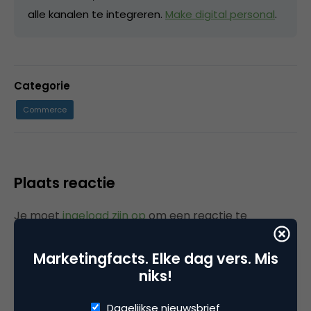
alle kanalen te integreren.
Make digital personal
.
Categorie
Commerce
Plaats reactie
Je moet
ingelogd zijn op
om een reactie te
plaatsen.
Marketingfacts. Elke dag vers. Mis
niks!
Gerelateerde artikelen
Dagelijkse nieuwsbrief