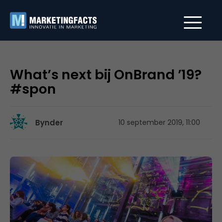
What’s next bij OnBrand ’19?
#spon
Bynder
10 september 2019, 11:00