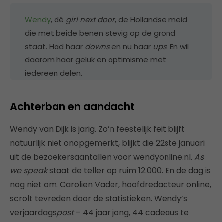
Wendy
, dé
girl next door
, de Hollandse meid
die met beide benen stevig op de grond
staat. Had haar
downs
en nu haar
ups
. En wil
daarom haar geluk en optimisme met
iedereen delen.
Achterban en aandacht
Wendy van Dijk is jarig. Zo’n feestelijk feit blijft
natuurlijk niet onopgemerkt, blijkt die 22ste januari
uit de bezoekersaantallen voor wendyonline.nl.
As
we speak
staat de teller op ruim 12.000. En de dag is
nog niet om. Carolien Vader, hoofdredacteur online,
scrolt tevreden door de statistieken. Wendy’s
verjaardags
post
– 44 jaar jong, 44 cadeaus te