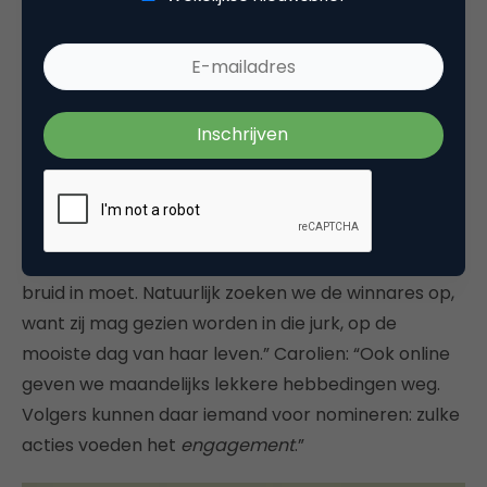
suggesties voor te plaatsen foto’s. Dat gaat over en
weer. Als Wendy iets niet oké vindt, gaat het er ook
niet op of in. Je moet niet aankomen met zweverig
of té lief. Dat is goed geborgd bij haar”.
Femmetje: “In het eerste nummer van het
magazine zit een pagina waar Wendy haar eerste
trouwjurk weggeeft. Nooit gedragen, iedereen weet
waarom. Ze vindt dat daar een blozende, gelukkige
bruid in moet. Natuurlijk zoeken we de winnares op,
want zij mag gezien worden in die jurk, op de
mooiste dag van haar leven.” Carolien: “Ook online
geven we maandelijks lekkere hebbedingen weg.
Volgers kunnen daar iemand voor nomineren: zulke
acties voeden het
engagement
.”