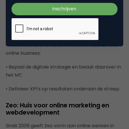
• Koppel de digitale koers altijd aan de business-
doelstellingen;
• Zet digitalisering op de agenda van de directie;
• Werk met de CFO de commerciële case uit voor
online business;
• Bepaal de digitale strategie en besluit daarover in
het MT;
• Definieer KPI’s op resultaten onderaan de streep.
Zeo: Huis voor online marketing en
webdevelopment
Sinds 2006 geeft Zeo vorm aan online wensen in