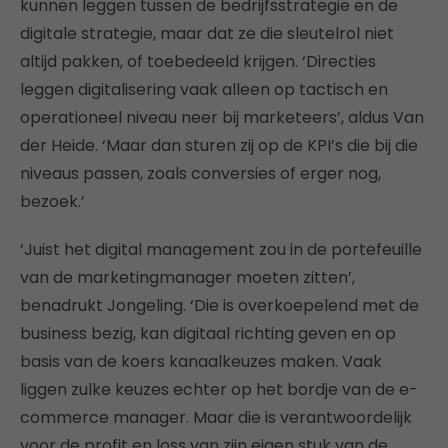
kunnen leggen tussen de bedrijfsstrategie en de
digitale strategie, maar dat ze die sleutelrol niet
altijd pakken, of toebedeeld krijgen. ‘Directies
leggen digitalisering vaak alleen op tactisch en
operationeel niveau neer bij marketeers’, aldus Van
der Heide. ‘Maar dan sturen zij op de KPI’s die bij die
niveaus passen, zoals conversies of erger nog,
bezoek.’
‘Juist het digital management zou in de portefeuille
van de marketingmanager moeten zitten’,
benadrukt Jongeling. ‘Die is overkoepelend met de
business bezig, kan digitaal richting geven en op
basis van de koers kanaalkeuzes maken. Vaak
liggen zulke keuzes echter op het bordje van de e-
commerce manager. Maar die is verantwoordelijk
voor de profit en loss van zijn eigen stuk van de