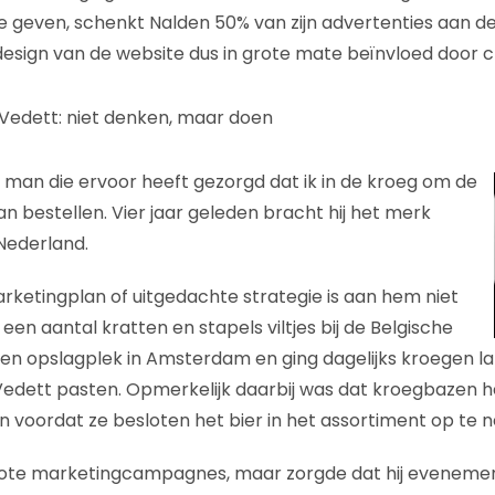
 geven, schenkt Nalden 50% van zijn advertenties aan de
esign van de website dus in grote mate beïnvloed door c
Vedett: niet denken, maar doen
e man die ervoor heeft gezorgd dat ik in de kroeg om de
an bestellen. Vier jaar geleden bracht hij het merk
 Nederland.
rketingplan of uitgedachte strategie is aan hem niet
 een aantal kratten en stapels viltjes bij de Belgische
een opslagplek in Amsterdam en ging dagelijks kroegen la
Vedett pasten. Opmerkelijk daarbij was dat kroegbazen he
 voordat ze besloten het bier in het assortiment op te 
rote marketingcampagnes, maar zorgde dat hij eveneme