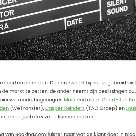
 alle soorten en maten. De een zweert bij het uitgebreid lui
n de markt te zetten, de ander neemt zijn beslissingen pu
et nieuwe marketingcongres
Mark
vertelden
Geert-Jan Br
lden
(WeTransfer),
Casper Reinders
(TAO Groep) en
Lou
oen om de juiste keuze te kunnen maken.
 van Booking.com: luister naar wat de klant doet in plaat