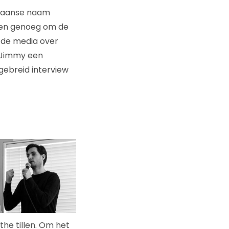
exaanse naam
eden genoeg om de
 de media over
t Jimmy een
gebreid interview
the tillen. Om het