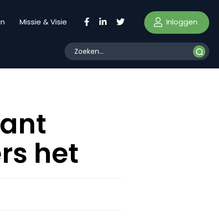
Inloggen
en
Missie & Visie
lant
rs het