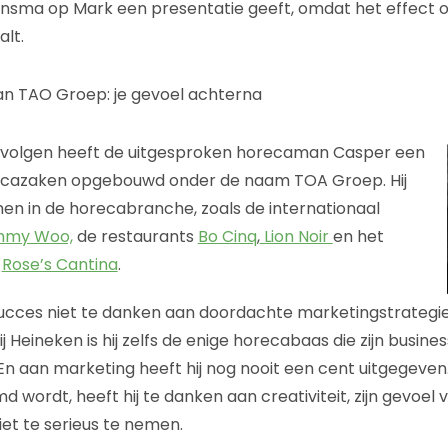
insma op Mark een presentatie geeft, omdat het effect 
alt.
an TAO Groep: je gevoel achterna
te volgen heeft de uitgesproken horecaman Casper een
ecazaken opgebouwd onder de naam TOA Groep. Hij
n in de horecabranche, zoals de internationaal
mmy Woo,
de restaurants
Bo Cinq
,
Lion Noir
en het
e
Rose’s Cantina
.
succes niet te danken aan doordachte marketingstrategi
j Heineken is hij zelfs de enige horecabaas die zijn busines
 En aan marketing heeft hij nog nooit een cent uitgegeven.
 wordt, heeft hij te danken aan creativiteit, zijn gevoel
et te serieus te nemen.