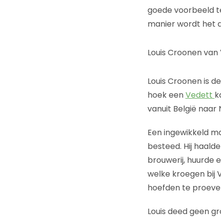
goede voorbeeld te
manier wordt het d
Louis Croonen van 
Louis Croonen is d
hoek een
Vedett
k
vanuit België naar
Een ingewikkeld ma
besteed. Hij haalde
brouwerij, huurde 
welke kroegen bij 
hoefden te proeven
Louis deed geen g