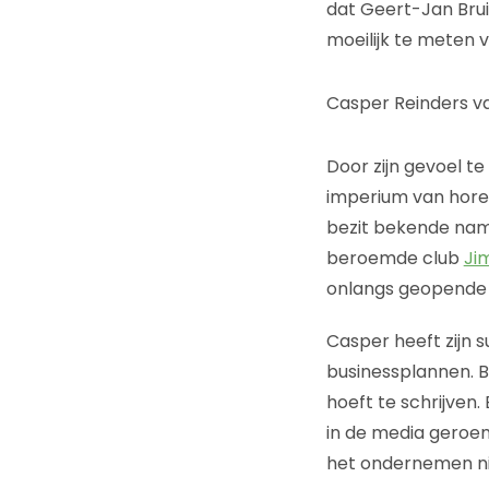
dat Geert-Jan Bru
moeilijk te meten v
Casper Reinders v
Door zijn gevoel 
imperium van hor
bezit bekende name
beroemde club
Ji
onlangs geopend
Casper heeft zijn 
businessplannen. Bi
hoeft te schrijven.
in de media geroemd
het ondernemen ni