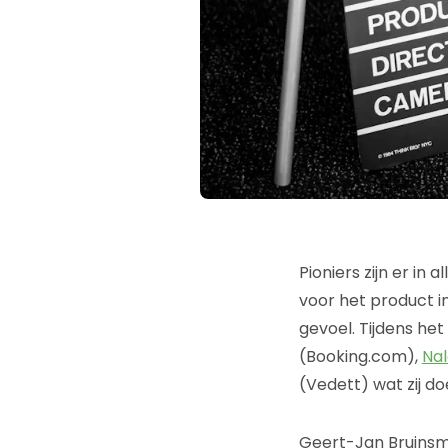
Pioniers zijn er in
voor het product i
gevoel. Tijdens h
(Booking.com),
Na
(Vedett) wat zij d
Geert-Jan Bruinsma