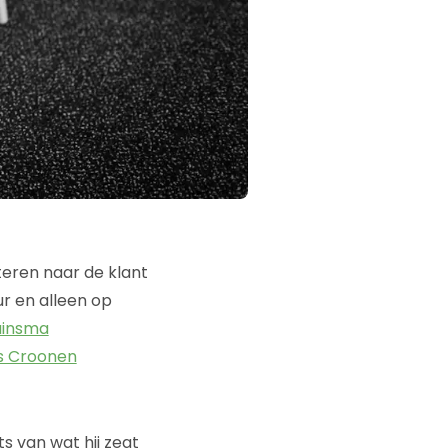
steren naar de klant
ur en alleen op
uinsma
is Croonen
s van wat hij zegt