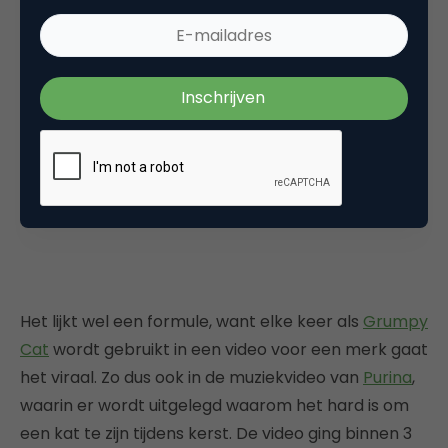
Het lijkt wel een formule, want elke keer als
Grumpy
Cat
wordt gebruikt in een video voor een merk gaat
het viraal. Zo dus ook in de muziekvideo van
Purina
,
waarin er wordt uitgelegd waarom het hard is om
een kat te zijn tijdens kerst. De video ging binnen 3