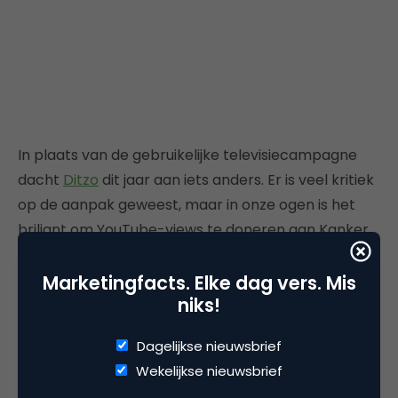
In plaats van de gebruikelijke televisiecampagne
dacht
Ditzo
dit jaar aan iets anders. Er is veel kritiek
op de aanpak geweest, maar in onze ogen is het
briljant om YouTube-views te doneren aan Kanker
onderzoek. De video ging dan ook terecht snel naar
meer dan 1 miljoen views.
Marketingfacts. Elke dag vers. Mis
niks!
5. Grumpy Cat Stars in “Hard To Be a
Dagelijkse nieuwsbrief
Cat at Christmas” Music Video
Wekelijkse nieuwsbrief