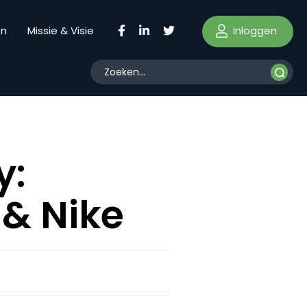
Inloggen
en
Missie & Visie
y:
 & Nike