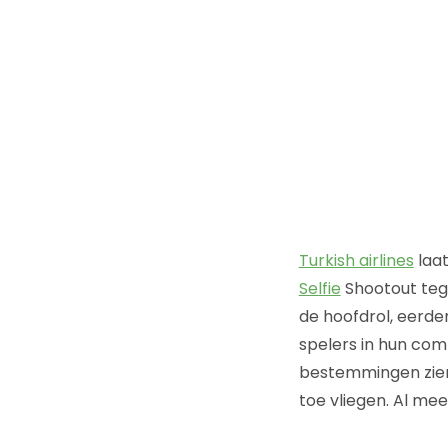
Turkish airlines
laat
Selfie
Shootout tege
de hoofdrol, eerde
spelers in hun comm
bestemmingen zien 
toe vliegen. Al me