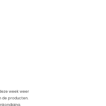
d deze week weer
n de producten.
nkondiging.