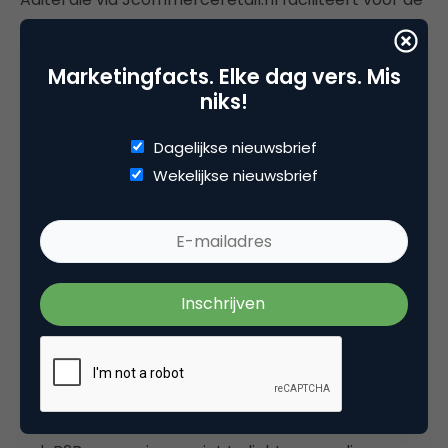
retail in Europa. Om transacties zo eenvoudig
mogelijk te
Marketingfacts. Elke dag vers. Mis
niks!
maken is daarbij de juiste afstemming van
productcodes van belang. Daarvoor moet een
Dagelijkse nieuwsbrief
standaard zijn afgesproken, waarbij leveranciers
Wekelijkse nieuwsbrief
nieuwe gegevens aan de lijst kunnen toevoegen en
afnemers die weer in de eigen backoffice moeten
laden.
Opruiming
‘Zodra een assortiment enige omvang heeft, vanaf
dertig ? veertig items bijvoorbeeld, wil een klant
graag bij de hand worden genomen’, zo
waarschuwt Paul Konijnendijk van Fredhopper dat