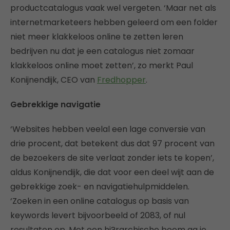
productcatalogus vaak wel vergeten. ‘Maar net als
internetmarketeers hebben geleerd om een folder
niet meer klakkeloos online te zetten leren
bedrijven nu dat je een catalogus niet zomaar
klakkeloos online moet zetten’, zo merkt Paul
Konijnendijk, CEO van
Fredhopper
.
Gebrekkige navigatie
‘Websites hebben veelal een lage conversie van
drie procent, dat betekent dus dat 97 procent van
de bezoekers de site verlaat zonder iets te kopen’,
aldus Konijnendijk, die dat voor een deel wijt aan de
gebrekkige zoek- en navigatiehulpmiddelen.
‘Zoeken in een online catalogus op basis van
keywords levert bijvoorbeeld of 2083, of nul
resultaten op. Met een hi?rarchische boom ga je