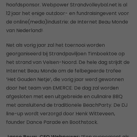
hoofdsponsor. Webpower Strandvolleybal.net is al
12 jaar het enige outdoor- en fundraisingevent voor
de online(media)industrie: de Internet Beau Monde
van Nederland!
Net als vorig jaar zal het toernooi worden
georganiseerd bij Strandpaviljoen Timboektoe op
het strand van Velsen-Noord. De hele dag strijdt de
Internet Beau Monde om de felbegeerde trofee
‘Het Gouden Netje’, die vorig jaar werd gewonnen
door het team van EMERCE. De dag zal worden
afgesloten met een uitgebreide en culinaire BBQ
met aansluitend de traditionele BeachParty. De DJ
line-up wordt verzorgd door Henk Witteveen,
founder Dance Parade en Boothstock.
Jacco Bouw, CEO Webpower:
“Een evenement als