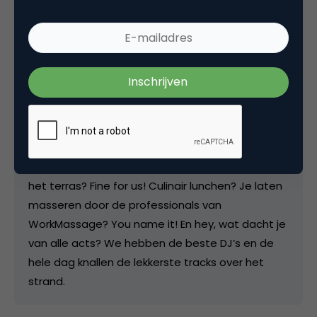
vakanties, op de 6e van de 6e! En kijk, we zeggen
natuurlijk dat het een beachvolleybal toernooi is
waar je Het Gouden Netje kunt winnen, maar je
komt natuurlijk voor de meest extreme water
sports en ja ja, de blokarts zijn er ook weer! En om
je manager eens niet in pak, maar een keer in zijn
shorts te zien (of Louise van mediaplanning…).
Trouwens, alleen de hele dag lekker in het zand
chillen is ook goed hoor. Een beetje loungen op
het terras? Fine for us! Culinair lunchen? Je laten
masseren door de professionals van
WorkMassage? You name it! En hey, wat dacht je
van alle acts? We hebben de beste DJ’s en de
hele dag knallen de lekkerste tracks over het
strand.