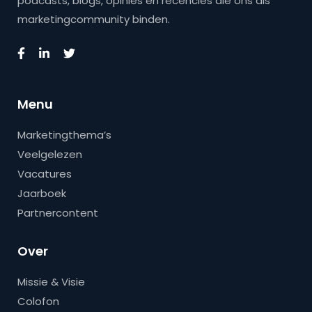
podcasts, blogs, opinies en recencies die ons als
marketingcommunity binden.
Menu
Marketingthema’s
Veelgelezen
Vacatures
Jaarboek
Partnercontent
Over
Missie & Visie
Colofon