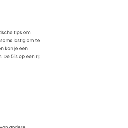
tische tips om
 soms lastig om te
n kan je een
e 5i's op een rij:
n van andere