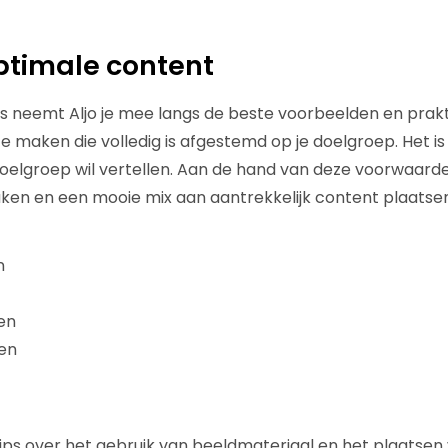
optimale content
i's neemt Aljo je mee langs de beste voorbeelden en prak
e maken die volledig is afgestemd op je doelgroep. Het is
doelgroep wil vertellen. Aan de hand van deze voorwaarde
n en een mooie mix aan aantrekkelijk content plaatsen. D
n
en
en
 tips over het gebruik van beeldmateriaal en het plaatse