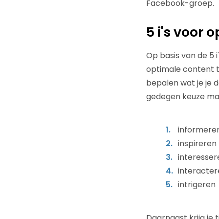
Facebook-groep.
5 i's voor 
Op basis van de 5 
optimale content t
bepalen wat je je 
gedegen keuze make
informere
inspireren
interesser
interacter
intrigeren
Daarnaast krijg je