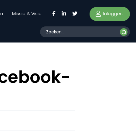
Inloggen
en
Missie & Visie
acebook-