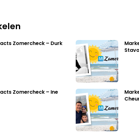
kelen
facts Zomercheck – Durk
Marke
Stavo
acts Zomercheck – Ine
Marke
Cheu