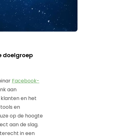
e doelgroep
binar
Facebook-
enk aan
 klanten en het
tools en
auze op de hoogte
rect aan de slag.
terecht in een