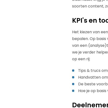
soorten content, zo
​KPI's en to
Het kiezen van een
bepalen. Op basis 
van een (analyse)t
we je verder help
op een rij:
Tips & trucs om
Handvatten om j
De beste voorbe
Hoe je op basis
Deelneme