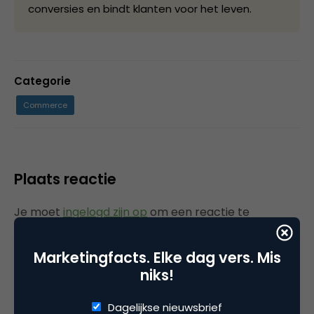
conversies en bindt klanten voor het leven.
Categorie
Commerce
Plaats reactie
Je moet
ingelogd zijn op
om een reactie te
plaatsen.
Marketingfacts. Elke dag vers. Mis
niks!
Gerelateerde artikelen
Dagelijkse nieuwsbrief