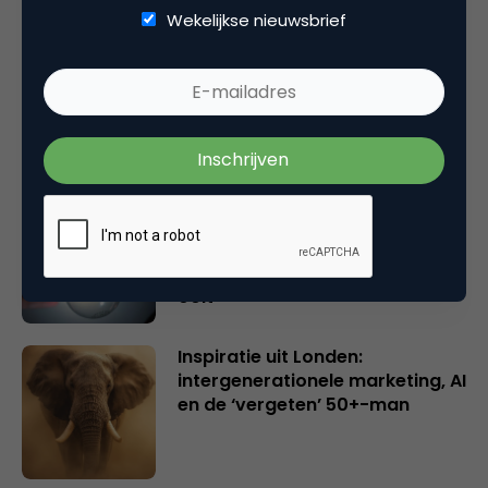
Wekelijkse nieuwsbrief
Rebel with or without a cause?
Wake-upcall voor ontwerpers
en merkeigenaren
Creatieve sector als aanjager
van innovatie en ontsluiter en
verbinder van industrieën
belangrijker en urgenter dan
ooit
Inspiratie uit Londen:
intergenerationele marketing, AI
en de ‘vergeten’ 50+-man