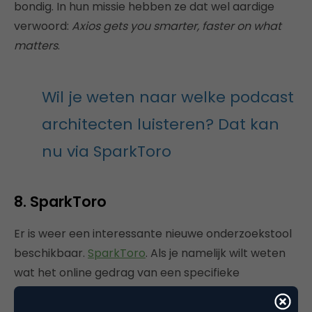
bondig. In hun missie hebben ze dat wel aardige
verwoord:
Axios gets you smarter, faster on what
matters
.
Wil je weten naar welke podcast
architecten luisteren? Dat kan
nu via SparkToro
8. SparkToro
Er is weer een interessante nieuwe onderzoekstool
beschikbaar.
SparkToro
. Als je namelijk wilt weten
wat het online gedrag van een specifieke
doelgroep is dan kan je dat nu uitzoeken. Wil je
bijvoorbeeld weten naar welke podcast