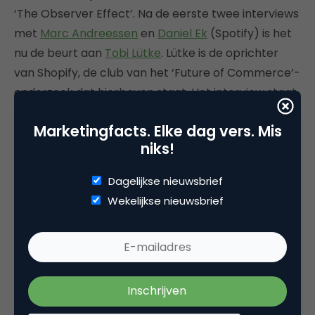
‘The Observer Effect’. Na de eerste twee interviews
met
Marc Andreessen
en
Daniel Ek
(Spotify) is het
nu de beurt aan
Tobi Lütke
. Lütke is de oprichter
van Shopify, de club van het ‘Future of Commerce’-
onderzoek dat hierboven staat. Het interview staat
net als de vorige keer vol met mooie (persoonlijke)
Marketingfacts. Elke dag vers. Mis
inzichten, vergezichten en lessen. Dan kan het niet
niks!
anders dan dat er voor iedereen wel weer wat te
leren is.
Dagelijkse nieuwsbrief
Wekelijkse nieuwsbrief