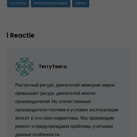
Innovatie
Marketingstrategie
Media
1 Reactie
TerryTeera
Расчетный ресурс двигателей немецких марок
превышает ресурс двигателей многих
производителей. Но отечественные
производители топлива и условия эксплуатации
вносят в это свои коррективы. Мы производим
ремонт и предупреждаем проблемы учитывая
данные особенности.