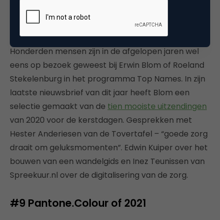
#8 Mooie (kerst)verhalen van Top
Names
Honderden mensen zijn in de afgelopen jaren wel
eens op bezoek geweest bij Erwin Blom of Roeland
Stekelenburg in het programma Top Names. In zijn
laatste nieuwsbrief van dit jaar heeft Blom een
selectie gemaakt van de
tien mooiste uitzendingen
van 2020 voor de kerstdagen. Gesprekken met
Hester Anderiesen van de Tovertafel – “goede zorg
draait om geluksmomenten”. Edwin Kuiper over het
bouwen van een wandelgids en Inez Teunissen van
Spreekuur.nl over de digitalisering van de zorg.
#9 Pantone.Colour of 2021