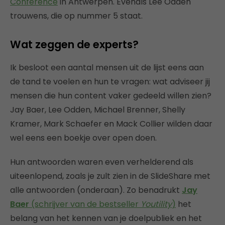
Conference
in Antwerpen. Evenals Lee Odden
trouwens, die op nummer 5 staat.
Wat zeggen de experts?
Ik besloot een aantal mensen uit de lijst eens aan
de tand te voelen en hun te vragen: wat adviseer jij
mensen die hun content vaker gedeeld willen zien?
Jay Baer, Lee Odden, Michael Brenner, Shelly
Kramer, Mark Schaefer en Mack Collier wilden daar
wel eens een boekje over open doen.
Hun antwoorden waren even verhelderend als
uiteenlopend, zoals je zult zien in de SlideShare met
alle antwoorden (onderaan). Zo benadrukt
Jay
Baer
(schrijver van de bestseller
Youtility
)
het
belang van het kennen van je doelpubliek en het