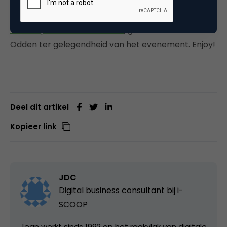
By the way: bekijk ook de
SlideShare met quotes
van 17 sprekers/deelnemers
, gemaakt door Lee
Odden ter gelegendheid van het evenement. Enjoy!
Deel dit artikel
Kopieer link
JDC
Digital business consultant bij
i-
SCOOP
Jean werkt sinds 1992 op het raakvlak van digitale