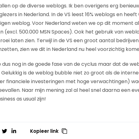
tallen op de diverse weblogs. Ik ben overigens erg benieu
ezers in Nederland. In de VS leest 16% weblogs en heeft
igen weblog. Voor Nederland weten we op dit moment all
jn (excl. 500.000 MSN Spaces). Ook het gebruik van webl
groei laten zien. Terwijl in de VS een groot aantal bedrijv
zetten, zien we dit in Nederland nu heel voorzichtig kome
e dus nog in de goede fase van de cyclus maar dat de we
. Gelukkig is de weblog bubble niet zo groot als de intern
nder financiele investeringen met hoge verwachtingen) w
evallen. Naar mijn mening zal al heel snel daarna een eve
iness as usual zijn!
Kopieer link