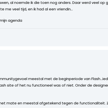
uwen, al noemde ik die toen nog anders. Daar werd veel op 
e me veel tijd, en ik had al een vriendin…
 mijn agenda
 communitygevoel meestal met de beginperiode van Flash…ie
ash site of het nu functioneel was of niet. Onder de designe
met mate en meestal afgetekend tegen de functionaliteit. Z