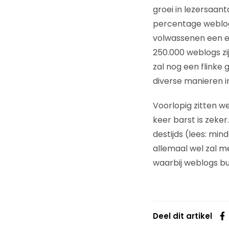
groei in lezersaan
percentage weblogl
volwassenen een e
250.000 weblogs zi
zal nog een flinke 
diverse manieren in
Voorlopig zitten w
keer barst is zeker
destijds (lees: mi
allemaal wel zal me
waarbij weblogs bus
Deel dit artikel