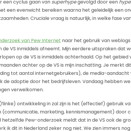
r een cyclus gaan van
superhype
gevolgd door een
hype
het een evenwicht bereiken waarna het geleidelijk een ond
zaamheden. Cruciale vraag is natuurlijk, in welke fase va
nderzoek van Pew Internet
naar het gebruik van weblogs b
in de VS inmiddels afneemt. Mijn eerdere uitspraken dat w
rlopen op de VS is inmiddels achterhaald. Op het gebied
maanden achter op de VS is mijn inschatting. Je merkt di
ding tot aantal internetgebruikers), de media-aandacht
k de adoptie door het bedrijfsleven. Vandaag hebben we
gen verwelkomen.
linke) ontwikkeling in zal zijn is het (effectief) gebruik v
m (communicatie, marketing, kennismanagement) door 
l hetzelfde Pew-onderzoek meldt dat in de VS ook de groe
rk ik dit in Nederland zeker nog niet. We zien immers nog