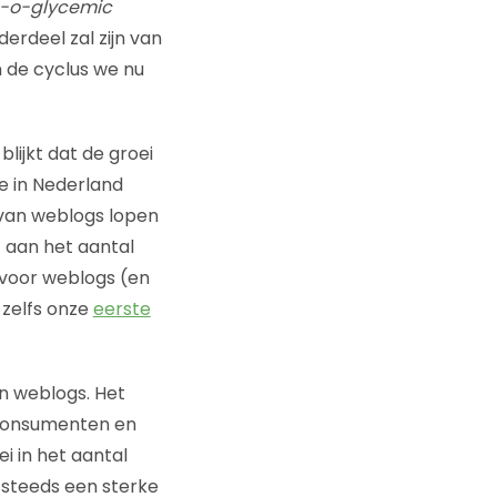
-o-glycemic
erdeel zal zijn van
n de cyclus we nu
lijkt dat de groei
e in Nederland
 van weblogs lopen
t aan het aantal
 voor weblogs (en
 zelfs onze
eerste
an weblogs. Het
consumenten en
i in het aantal
 steeds een sterke