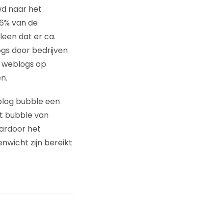
wd naar het
 6% van de
een dat er ca.
ogs door bedrijven
en weblogs op
n.
blog bubble een
et bubble van
aardoor het
nwicht zijn bereikt