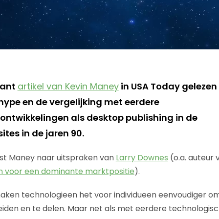
sant
artikel van Kevin Maney
in USA Today gelezen
hype en de vergelijking met eerdere
ontwikkelingen als desktop publishing in de
ites in de jaren 90.
wijst Maney naar uitspraken van
Larry Downes
(o.a. auteur
en voor een dominante marktpositie
).
ken technologieen het voor individueen eenvoudiger om
eiden en te delen. Maar net als met eerdere technologisch