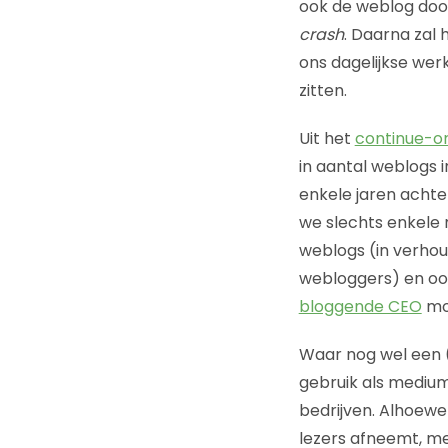
ook de weblog doo
crash
. Daarna zal 
ons dagelijkse werk
zitten.
Uit het
continue-o
in aantal weblogs 
enkele jaren achte
we slechts enkele 
weblogs (in verhou
webloggers) en oo
bloggende CEO
mo
Waar nog wel een (f
gebruik als mediu
bedrijven. Alhoewe
lezers afneemt, me