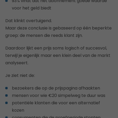
93% vindt dat het abonnement goede waarde
voor het geld biedt
Dat klinkt overtuigend.
Maar deze conclusie is gebaseerd op één beperkte
groep: de mensen die reeds klant zijn.
Daardoor lijkt een prijs soms logisch of succesvol,
terwijl je eigenlijk maar een klein deel van de markt
analyseert.
Je ziet niet de:
bezoekers die op de prijspagina afhaakten
mensen voor wie €20 simpelweg te duur was
potentiële klanten die voor een alternatief
kozen
consumenten die de proefperiode stopten