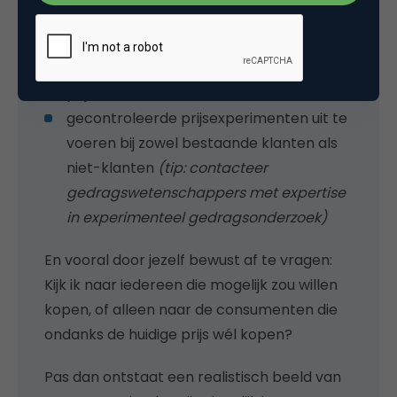
te meten waar bezoekers afhaken
te achterhalen waarom ze afhaken
vraag te analyseren bij verschillende
prijsniveaus
gecontroleerde prijsexperimenten uit te
voeren bij zowel bestaande klanten als
niet-klanten
(tip: contacteer
gedragswetenschappers met expertise
in experimenteel gedragsonderzoek)
En vooral door jezelf bewust af te vragen:
Kijk ik naar iedereen die mogelijk zou willen
kopen, of alleen naar de consumenten die
ondanks de huidige prijs wél kopen?
Pas dan ontstaat een realistisch beeld van