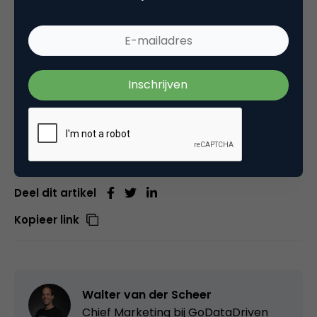
De resultaten van Big Data Survey worden ook
gepresenteerd tijdens Big Data Expo op 20 en
21 september 2017 in de Jaarbeurs in Utrecht.
Kijk voor meer informatie op
www.bigdatasurvey.nl
Deel dit artikel
Kopieer link
Walter van der Scheer
Chief Marketing bij
GoDataDriven