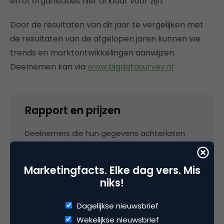
en of organisaties hier al klaar voor zijn.
Door de resultaten van dit jaar te vergelijken met
de resultaten van de afgelopen jaren kunnen we
trends en marktontwikkelingen aanwijzen.
Deelnemen kan via
www.bigdatasurvey.nl
Rapport en prijzen
Deelnemers die hun gegevens achterlaten
ontvangen het onderzoeksrapport en maken
ook nog eens kans op mooie prijzen, zoals een
Marketingfacts. Elke dag vers. Mis
Apple Watch, Moleskine notebooks, VIP-
niks!
toegangskaarten voor Big Data Expo en
Bol.com cadeaukaarten.
Dagelijkse nieuwsbrief
Wekelijkse nieuwsbrief