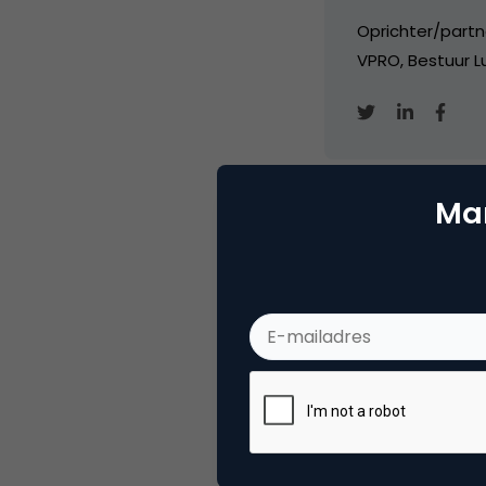
Oprichter/partn
VPRO, Bestuur Lu
Mar
Categorie
Ad
Tags
onli
Plaats reactie
Je moet
ingelogd zijn op
om een