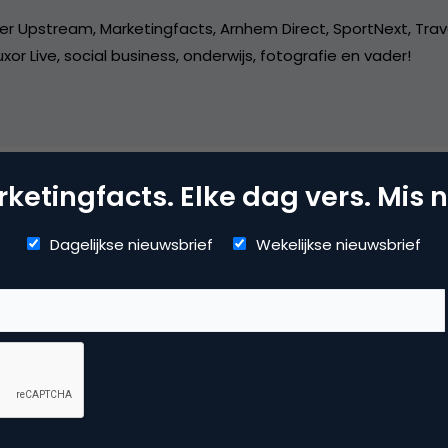
er Upstream, Marketingfacts, Arnhem Direct, SportNext, Trav
xor Live, social business, onderwijs, fotografie en vader!
ketingfacts. Elke dag vers. Mis n
vertising
Dagelijkse nieuwsbrief
Wekelijkse nieuwsbrief
ne advertising
 reactie te plaatsen.