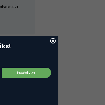
elNext, RvT
iks!