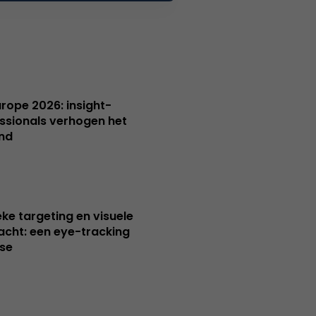
Europe 2026: insight-
ssionals verhogen het
nd
ieke targeting en visuele
cht: een eye-tracking
se