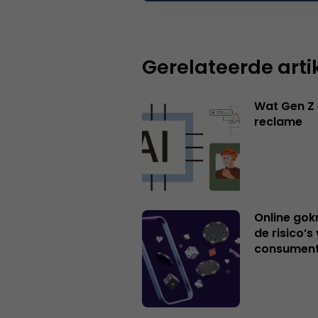
Gerelateerde arti
Wat Gen Z 
reclame
Online gok
de risico’
consumen