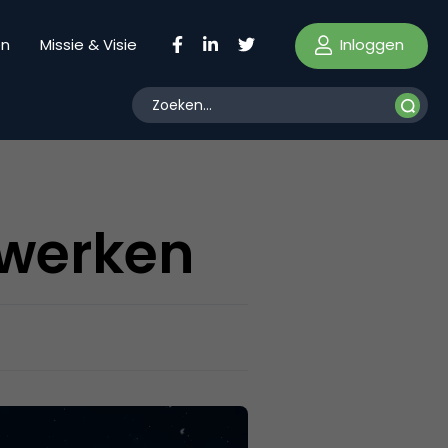
Inloggen
en
Missie & Visie
 werken