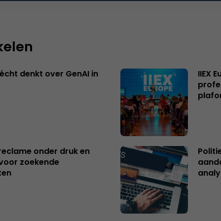
kelen
écht denkt over GenAI in
IIEX 
profe
plafo
reclame onder druk en
Polit
s voor zoekende
aanda
ten
analy