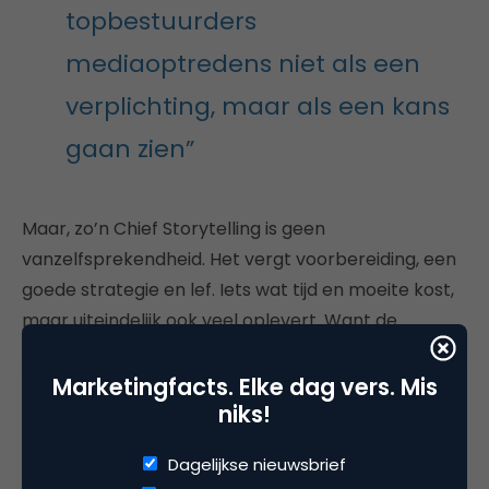
topbestuurders
mediaoptredens niet als een
verplichting, maar als een kans
gaan zien”
Maar, zo’n Chief Storytelling is geen
vanzelfsprekendheid. Het vergt voorbereiding, een
goede strategie en lef. Iets wat tijd en moeite kost,
maar uiteindelijk ook veel oplevert. Want de
bedrijfsreputatie is niet gebaat bij een onzichtbare,
hautaine CEO.
Marketingfacts. Elke dag vers. Mis
niks!
Een verandering in de mindset van CEO’s is dan wel
een vereiste: het wordt tijd dat topbestuurders
Dagelijkse nieuwsbrief