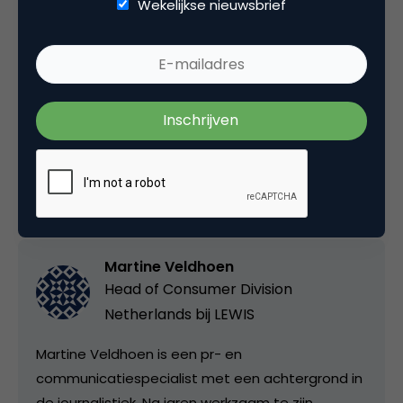
mediaoptredens niet als een verplichting, maar als
Wekelijkse nieuwsbrief
een kans gaan zien.
Deel dit artikel
Kopieer link
Martine Veldhoen
Head of Consumer Division
Netherlands bij
LEWIS
Martine Veldhoen is een pr- en
communicatiespecialist met een achtergrond in
de journalistiek. Na jaren werkzaam te zijn