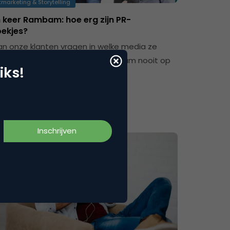
marketing & Storytelling
 keer Rambam: hoe erg zijn PR-
ekjes?
an onze klanten vragen in welke media ze
llen verschijnen, dan staat Rambam nooit op
iks!
e.…
reek Janssen
hilips en Bureau Verf