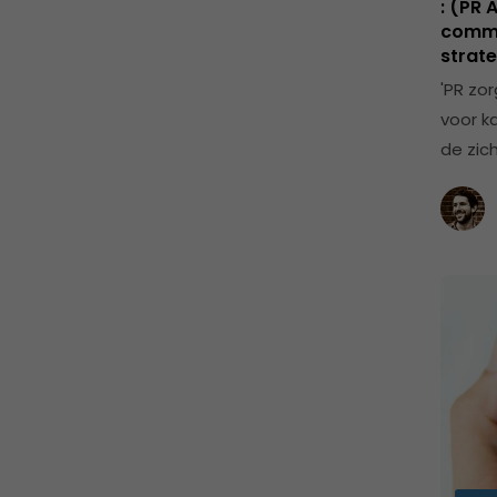
: (PR
comme
strate
'PR zo
voor k
de zic