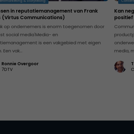
entmarketing & Storytelling
Content
lessen in reputatiemanagement van Frank
Kan neg
s (Virtus Communications)
positief
uk op ondernemers is enorm toegenomen door
Communic
t social media'Media- en
productp
tiemanagement is een vakgebied met eigen
onderwer
. Een vak…
media, 
Ronnie Overgoor
T
7DTV
C