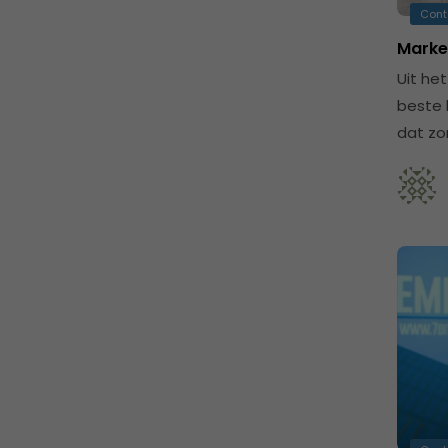
Cont
Market
Uit he
beste 
dat z