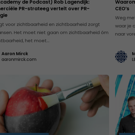
 Academy de Podcast) Rob Lagendijk:
Waarom 
rciële PR-strateeg vertelt over PR-
CEO’s
gie
Weg met 
rgt voor zichtbaarheid en zichtbaarheid zorgt
waar je 
ansen. Het moet niet gaan om zichtbaarheid óm
naar vo
htbaarheid, het moet…
Aaron Mirck
M
aaronmirck.com
L