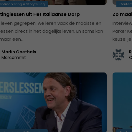
entmarketing & Storytelling
Content
inglessen uit Het Italiaanse Dorp
Zo maak
t leven gegrepen: we leren vaak de mooiste en
Intervie
lessen direct in het dagelijks leven. En soms kan
Parker K
omaar een…
keuze: j
Marlin Goethals
R
Marcommit
C