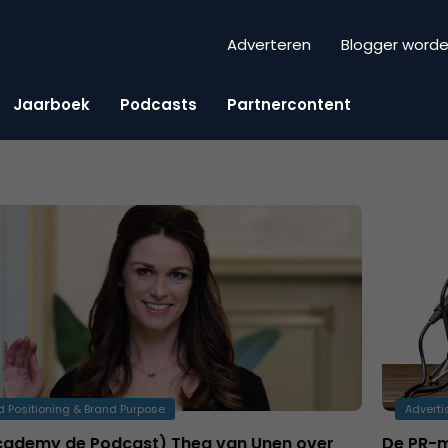
Adverteren
Blogger word
Jaarboek
Podcasts
Partnercontent
d Positioning & Brand Purpose
Adverti
cademy de Podcast) Thea van Unen over
De PR-m