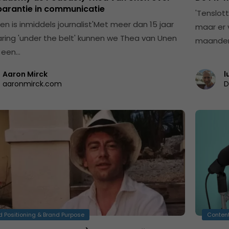
parantie in communicatie
'Tenslot
en is inmiddels journalist'Met meer dan 15 jaar
maar er 
aring 'under the belt' kunnen we Thea van Unen
maanden
 een…
Aaron Mirck
l
aaronmirck.com
D
d Positioning & Brand Purpose
Content