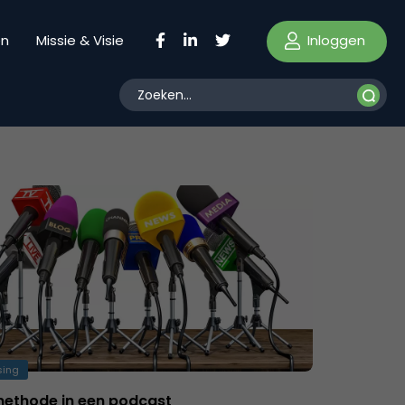
Inloggen
en
Missie & Visie
sing
ethode in een podcast