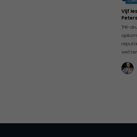
Cont
Vijf 
Peter
'PR-dr
opkoms
reputa
wetten