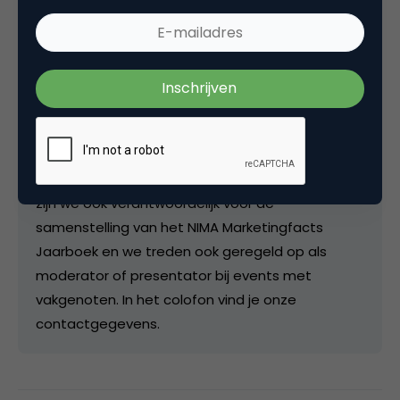
Redactie
Hoofdredactie bij
Marketingfacts
De postings op de site worden door de redactie
beoordeeld en ingepland en als we er tijd voor
vinden, schrijven we zelf een artikel. Als redactie
zijn we ook verantwoordelijk voor de
samenstelling van het NIMA Marketingfacts
Jaarboek en we treden ook geregeld op als
moderator of presentator bij events met
vakgenoten. In het colofon vind je onze
contactgegevens.