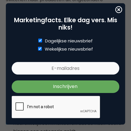
categorieën die hetzelfde of zelfs een beter label
hebben.
Marketingfacts. Elke dag vers. Mis
niks!
Heldere uitleg noodzakelijk
Dagelijkse nieuwsbrief
Samengevat, Nutri-Score helpt om binnen een
Wekelijkse nieuwsbrief
bepaalde categorie de gezondste variant te kiezen.
Maar niet om producten uit gezondere categorieën
te kiezen. En daar valt nou net de grootste winst te
behalen als het gaat om het gezonder maken van
eetgewoontes.
De enige manier om van Nutri-Score daadwerkelijk
een succes te maken:
Nadrukkelijk communiceren dat de Nutri-Score