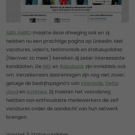
ABN AMRO
maakte deze afweging ook en zij
hebben nu een prachtige pagina op LinkedIn. Met
vacatures, video’s, testimonials en statusupdates
(hierover zo meer) bereiken zij zeker interessante
kandidaten. De
ING
en
Rabobank
zijn inmiddels ook
om. Verzekeraars daarentegen zijn nog niet zover,
getuige de bedrijfspagina’s van
Interpolis
,
Delta
Lloyd
en
Achmea
. Zij moeten het vooralsnog
hebben van enthousiaste medewerkers die zelf
vacatures onder de aandacht van hun netwerk
brengen.
Voorzet 2: Status-updates