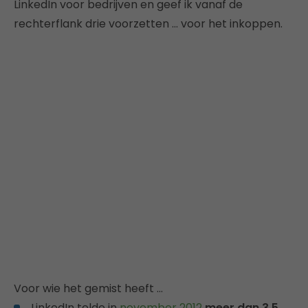
LinkedIn voor bedrijven en geef ik vanaf de
rechterflank drie voorzetten … voor het inkoppen.
Voor wie het gemist heeft …
LinkedIn telde in
november 2012
meer dan 3,5