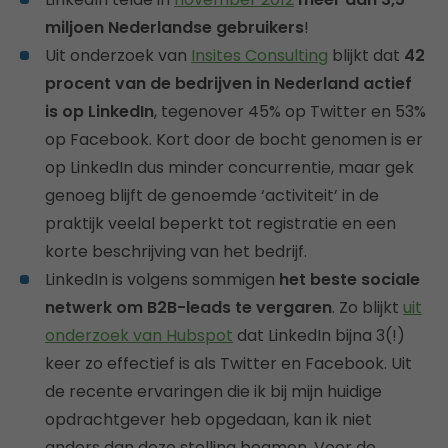
miljoen Nederlandse gebruikers
!
Uit onderzoek van
Insites Consulting
blijkt dat
42
procent van de bedrijven in Nederland actief
is op LinkedIn
, tegenover 45% op Twitter en 53%
op Facebook. Kort door de bocht genomen is er
op LinkedIn dus minder concurrentie, maar gek
genoeg blijft de genoemde ‘activiteit’ in de
praktijk veelal beperkt tot registratie en een
korte beschrijving van het bedrijf.
LinkedIn is volgens sommigen
het beste sociale
netwerk om B2B-leads te vergaren
. Zo blijkt
uit
onderzoek van Hubspot
dat LinkedIn bijna 3(!)
keer zo effectief is als Twitter en Facebook. Uit
de recente ervaringen die ik bij mijn huidige
opdrachtgever heb opgedaan, kan ik niet
anders dan deze stelling beamen. Voor de