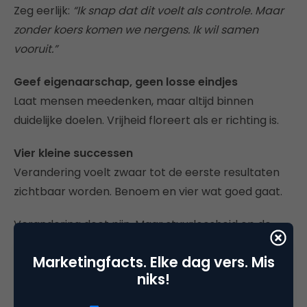
Zeg eerlijk:
“Ik snap dat dit voelt als controle. Maar
zonder koers komen we nergens. Ik wil samen
vooruit.”
Geef eigenaarschap, geen losse eindjes
Laat mensen meedenken, maar altijd binnen
duidelijke doelen. Vrijheid floreert als er richting is.
Vier kleine successen
Verandering voelt zwaar tot de eerste resultaten
zichtbaar worden. Benoem en vier wat goed gaat.
Verandering doet pijn. Maar stuurloosheid op de
lange termijn doet meer pijn. Leiderschap vraagt
Marketingfacts. Elke dag vers. Mis
visie, vertrouwen en vastberadenheid. Niet om te
niks!
controleren, maar om veiligheid te bieden.