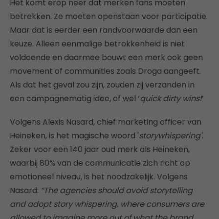
Het komt erop neer dat merken fans moeten
betrekken. Ze moeten openstaan voor participatie.
Maar dat is eerder een randvoorwaarde dan een
keuze. Alleen eenmalige betrokkenheid is niet
voldoende en daarmee bouwt een merk ook geen
movement of communities zoals Droga aangeeft.
Als dat het geval zou zijn, zouden zij verzanden in
een campagnematig idee, of wel ‘
quick dirty wins!
’
Volgens Alexis Nasard, chief marketing officer van
Heineken, is het magische woord '
storywhispering'
.
Zeker voor een 140 jaar oud merk als Heineken,
waarbij 80% van de communicatie zich richt op
emotioneel niveau, is het noodzakelijk. Volgens
Nasard:
“The agencies should avoid storytelling
and adopt story whispering, where consumers are
allowed to imagine more out of what the brand