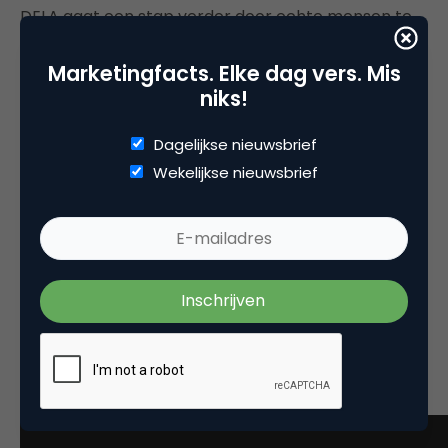
DELA gaat een stap verder door echte mensen te
laten deelnemen aan het uitdragen van hun
Marketingfacts. Elke dag vers. Mis
boodschap. Zo geeft DELA haar consumenten de
niks!
kans hun gedachtegoed te omarmen en zelf te
verspreiden op hun eigen manier. Niet alleen via de
Dagelijkse nieuwsbrief
TV-commercials, maar ook via krantadvertenties
Wekelijkse nieuwsbrief
met alleen het woord ‘Lieve’ kreeg het publiek de
mogelijkheid zelf mooie woorden te delen. Via de
website en sociale kanalen werd hetzelfde principe
opgezet om uiteindelijk het resultaat te gebruiken
in een outdoor campagne. Dit zorgt niet alleen voor
een hoge likeabilty, maar ook oprechte beloning en
verbondenheid. Dit maakt
‘storywhispering’
ook
zo’n krachtig instrument.