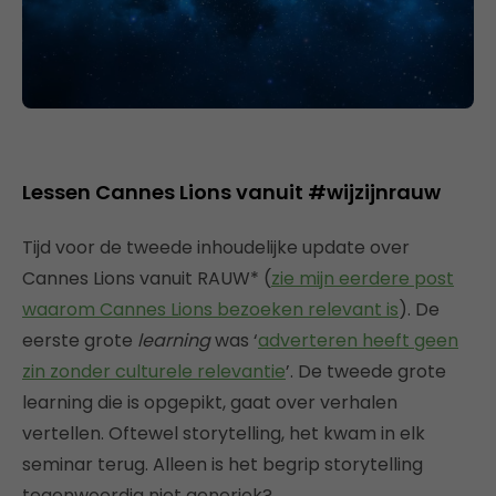
Lessen Cannes Lions vanuit #wijzijnrauw
Tijd voor de tweede inhoudelijke update over
Cannes Lions vanuit RAUW* (
zie mijn eerdere post
waarom Cannes Lions bezoeken relevant is
). De
eerste grote
learning
was ‘
adverteren heeft geen
zin zonder culturele relevantie
’. De tweede grote
learning die is opgepikt, gaat over verhalen
vertellen. Oftewel storytelling, het kwam in elk
seminar terug. Alleen is het begrip storytelling
tegenwoordig niet generiek?