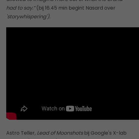
had to say.”
(bij 16.45 min begint Nasard over
'storywhispering').
Astro Teller,
Lead of Moonshots
bij Google's X-lab