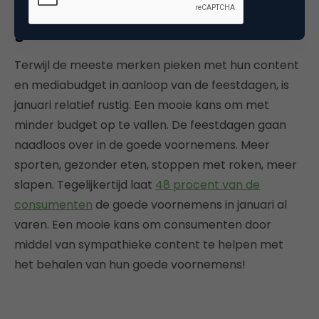
6. Januari staat in het teken van
goede voornemens
Terwijl de meeste merken pieken met hun content
en mediabudget in aanloop van de feestdagen, is
januari relatief rustig. Een mooie kans om met
minder budget op te vallen. De feestdagen gaan
naadloos over in de goede voornemens. Meer
sporten, gezonder eten, stoppen met roken, meer
slapen. Tegelijkertijd laat
48 procent van de
consumenten
de goede voornemens in januari al
varen. Een mooie kans om consumenten door
middel van sympathieke content te helpen met
het behalen van hun goede voornemens!