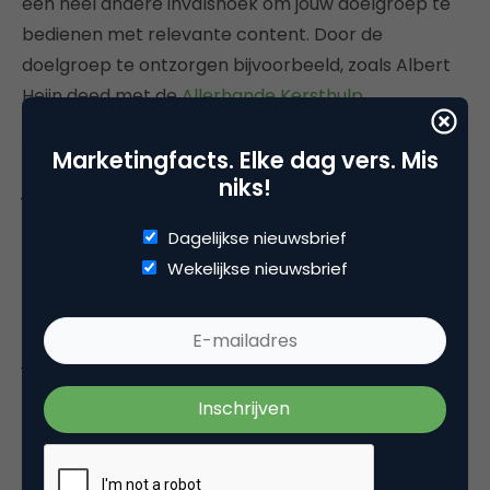
een heel andere invalshoek om jouw doelgroep te
bedienen met relevante content. Door de
doelgroep te ontzorgen bijvoorbeeld, zoals Albert
Heijn deed met de
Allerhande Kersthulp
.
5. Consumenten weten influencers
Marketingfacts. Elke dag vers. Mis
juist nu te vinden
niks!
Het
gebruik van social
neemt flink toe richting de
Dagelijkse nieuwsbrief
kerstdagen. Dit is ook terug te zien in de
Wekelijkse nieuwsbrief
engagementcijfers van influencers. Deze liggen
12
procent hoger
in vergelijking met de rest van het
jaar. Consumenten weten influencers juist rond de
feestdagen te vinden voor inspiratie. Samenwerken
met een influencer tijdens de drukke periode vol
concurrentie, kan dus extra lonen.