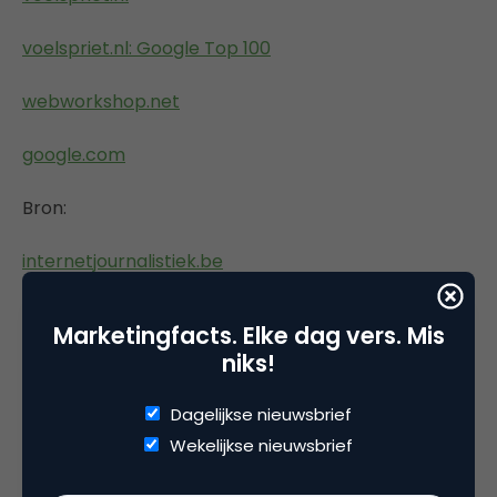
voelspriet.nl: Google Top 100
webworkshop.net
google.com
Bron:
internetjournalistiek.be
Marketingfacts. Elke dag vers. Mis
niks!
Deel dit artikel
Dagelijkse nieuwsbrief
Kopieer link
Wekelijkse nieuwsbrief