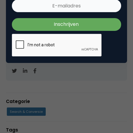
Marco Derksen
Partner bij
Upstream
Oprichter/partner Upstream, Marketingfacts,
Arnhem Direct, SportNext, TravelNext, RvT VPRO,
Bestuur Luxor Live, social business, onderwijs,
fotografie en vader!
Categorie
Search & Conversie
Tags