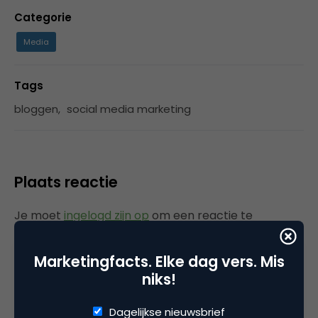
Categorie
Media
Tags
bloggen
,
social media marketing
Plaats reactie
Je moet
ingelogd zijn op
om een reactie te
plaatsen.
Marketingfacts. Elke dag vers. Mis
niks!
Gerelateerde artikelen
Dagelijkse nieuwsbrief