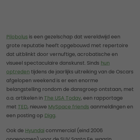
Pilobolus
is een gezelschap dat wereldwijd een
grote reputatie heeft opgebouwd met repertoire
dat uitblinkt door vernuftige, acrobatische en
visueel spectaculaire danskunst. Sinds
hun
optreden
tijdens de jaarlijks uitreiking van de Oscars
afgelopen weekend is er een enorme
belangstelling rondom de dansgroep ontstaan, met
o.a. artikelen in
The USA Today
, een rapportage
met
TED
, nieuwe
MySpace friends
aanmeldingen en
een posting op
Digg
.
Ook de
Hyundai
commercial (eind 2006
opgenomen) voor de SUV Santa Fe, waarin