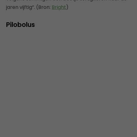
jaren vijftig”. (Bron:
Bright
)
Pilobolus