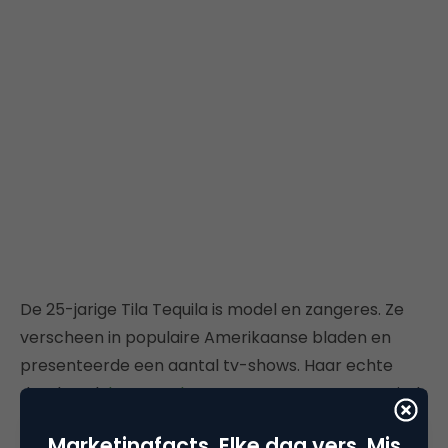
De 25-jarige Tila Tequila is model en zangeres. Ze
verscheen in populaire Amerikaanse bladen en
presenteerde een aantal tv-shows. Haar echte
doorbraak
kwam echter op MySpace
, waar ze sinds
april 2006 de positie heeft van ‘meest populaire
Marketingfacts. Elke dag vers. Mis