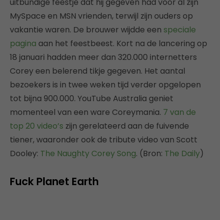
uitbundige feestje dat hij gegeven had voor al zijn
MySpace en MSN vrienden, terwijl zijn ouders op
vakantie waren. De brouwer wijdde een
speciale
pagina
aan het feestbeest. Kort na de lancering op
18 januari hadden meer dan 320.000 internetters
Corey een belerend tikje gegeven. Het aantal
bezoekers is in twee weken tijd verder opgelopen
tot bijna 900.000. YouTube Australia geniet
momenteel van een ware Coreymania.
7 van de
top 20 video’s
zijn gerelateerd aan de fuivende
tiener, waaronder ook de tribute video van Scott
Dooley:
The Naughty Corey Song
. (Bron:
The Daily
)
Fuck Planet Earth