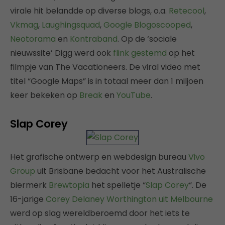
virale hit belandde op diverse blogs, o.a.
Retecool
,
Vkmag
,
Laughingsquad
,
Google Blogoscooped
,
Neotorama
en
Kontraband
. Op de ‘sociale
nieuwssite’ Digg werd ook
flink gestemd
op het
filmpje van The Vacationeers. De viral video met
titel “Google Maps” is in totaal meer dan 1 miljoen
keer bekeken op
Break
en
YouTube
.
Slap Corey
Het grafische ontwerp en webdesign bureau
Vivo
Group
uit Brisbane bedacht voor het Australische
biermerk
Brewtopia
het spelletje “
Slap Corey
“. De
16-jarige
Corey Delaney Worthington uit Melbourne
werd op slag wereldberoemd door het iets te