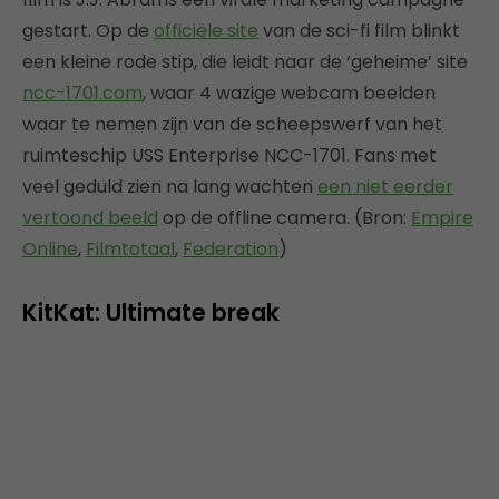
gestart. Op de
officiële site
van de sci-fi film blinkt
een kleine rode stip, die leidt naar de ‘geheime’ site
ncc-1701.com
, waar 4 wazige webcam beelden
waar te nemen zijn van de scheepswerf van het
ruimteschip USS Enterprise NCC-1701. Fans met
veel geduld zien na lang wachten
een niet eerder
vertoond beeld
op de offline camera. (Bron:
Empire
Online
,
Filmtotaal
,
Federation
)
KitKat: Ultimate break