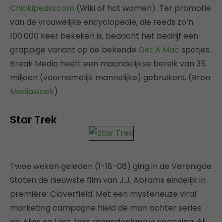
Chickipedia.com
(Wiki of hot women). Ter promotie
van de vrouwelijke encyclopedie, die reeds zo’n
100.000 keer bekeken is, bedacht het bedrijf een
grappige variant op de bekende
Get A Mac
spotjes.
Break Media heeft een maandelijkse bereik van 35
miljoen (voornamelijk mannelijke) gebruikers. (Bron:
Mediaweek
)
Star Trek
Twee weken geleden (1-18-08) ging in de Verenigde
Staten de nieuwste film van J.J. Abrams eindelijk in
première: Cloverfield. Met een mysterieuze viral
marketing campagne hield de man achter series
als Alias en Lost, fans maandenlang in spanning. Af