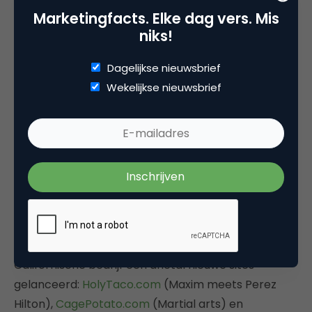
Marketingfacts. Elke dag vers. Mis
niks!
Dagelijkse nieuwsbrief
Wekelijkse nieuwsbrief
Break.com (opgericht in 1998 door Keith Richman)
is een humor website, die zich voornamelijk richt op
mannen tussen de 18 en 35 jaar met voornamlijk
comedy videos, flash games en plaatjes als
content. In de afgelopen weken heeft het
Californische bedrijf een drietal nieuwe sites
gelanceerd:
HolyTaco.com
(Maxim meets Perez
Hilton),
CagePotato.com
(Martial arts) en