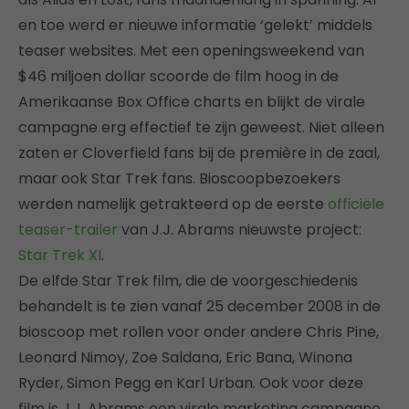
en toe werd er nieuwe informatie ‘gelekt’ middels
teaser websites. Met een openingsweekend van
$46 miljoen dollar scoorde de film hoog in de
Amerikaanse Box Office charts en blijkt de virale
campagne erg effectief te zijn geweest. Niet alleen
zaten er Cloverfield fans bij de première in de zaal,
maar ook Star Trek fans. Bioscoopbezoekers
werden namelijk getrakteerd op de eerste
officiële
teaser-trailer
van J.J. Abrams nieuwste project:
Star Trek XI
.
De elfde Star Trek film, die de voorgeschiedenis
behandelt is te zien vanaf 25 december 2008 in de
bioscoop met rollen voor onder andere Chris Pine,
Leonard Nimoy, Zoe Saldana, Eric Bana, Winona
Ryder, Simon Pegg en Karl Urban. Ook voor deze
film is J.J. Abrams een virale marketing campagne