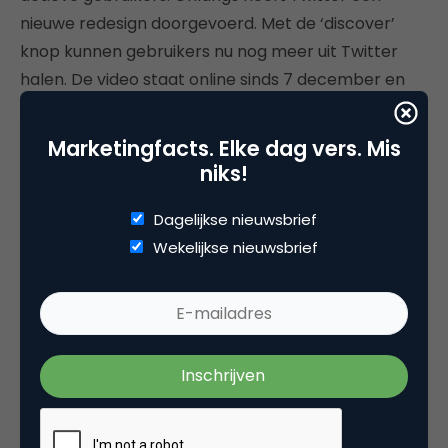
nieuwe redesign doorgevoerd. Met de ‘discover’
knop kunnen gebruikers nu nog meer uit Twitter
halen. De video staat online sinds 7 december en
heeft meer dan 460.000 views. Vergeet niet
Twitter’s officële
YouTube kanaal
te bekijken voor
Marketingfacts. Elke dag vers. Mis
interessante video’s. Heb je nog niet besloten of je
niks!
wil Twitteren? Deze
infographic
geeft je het
antwoord!
Dagelijkse nieuwsbrief
Wekelijkse nieuwsbrief
Heineken – Sunrise