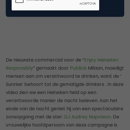
De nieuwste commercial voor de “
Enjoy Heineken
Responsibly
” gemaakt door
Publicis
Milaan, moedigt
mensen aan om verantwoord te drinken, want de ‘
Sunrise’ behoort tot de gematigde drinkers . In deze
video zien we een Heineken held op een
verantwoorde manier de nacht beleven. Aan het
einde van de nacht geniet hij van een spectaculaire
zonsopgang met de ster:
DJ Audrey Napoleon
. De
vrouwelijke hoofdpersoon van deze campagne is