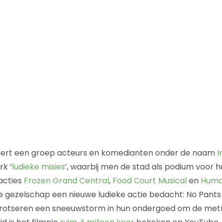
seert een groep acteurs en komedianten onder de naam
I
rk ‘
ludieke misies
‘, waarbij men de stad als podium voor h
acties
Frozen Grand Central
,
Food Court Musical
en
Huma
 gezelschap een nieuwe ludieke actie bedacht: No Pants
trotseren een sneeuwstorm in hun ondergoed om de metr