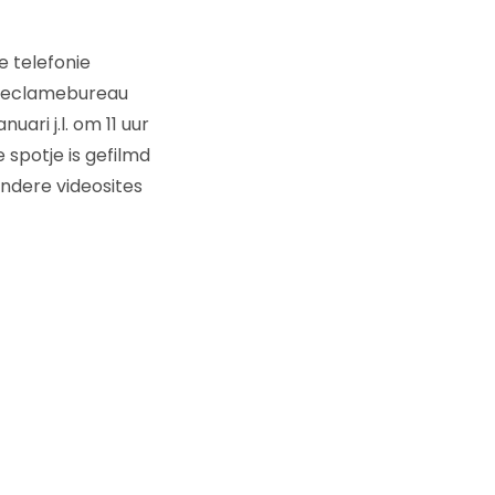
 telefonie
 reclamebureau
ari j.l. om 11 uur
spotje is gefilmd
ndere videosites