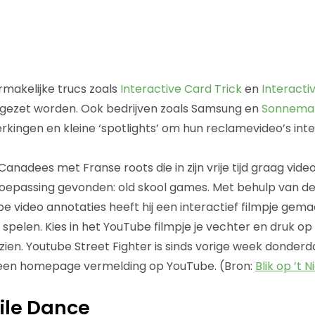
rmakelijke trucs zoals
Interactive Card Trick
en
Interacti
ngezet worden. Ook bedrijven zoals Samsung en
Sonnema
rkingen en kleine ‘spotlights’ om hun reclamevideo’s inte
 Canadees met Franse roots die in zijn vrije tijd graag vi
toepassing gevonden: old skool games. Met behulp van d
 video annotaties heeft hij een interactief filmpje gemaa
t spelen. Kies in het YouTube filmpje je vechter en druk 
ien. Youtube Street Fighter is sinds vorige week donderda
f een homepage vermelding op YouTube. (Bron:
Blik op ’t 
ile Dance