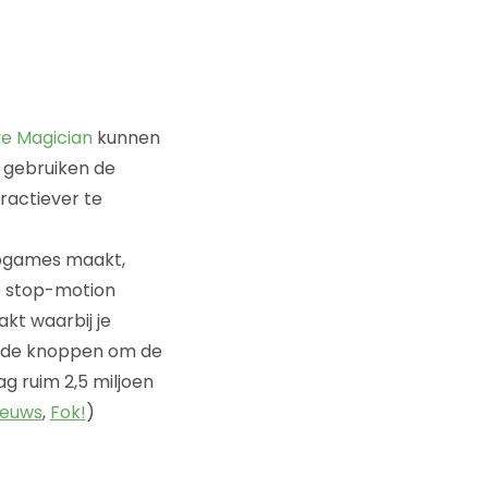
ve Magician
kunnen
gebruiken de
ractiever te
deogames maakt,
e stop-motion
kt waarbij je
op de knoppen om de
g ruim 2,5 miljoen
Nieuws
,
Fok!
)