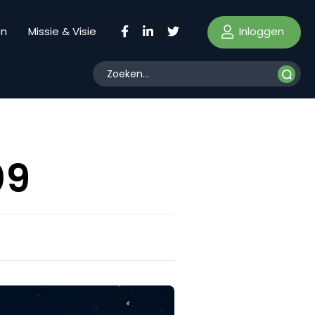
Inloggen
en
Missie & Visie
09