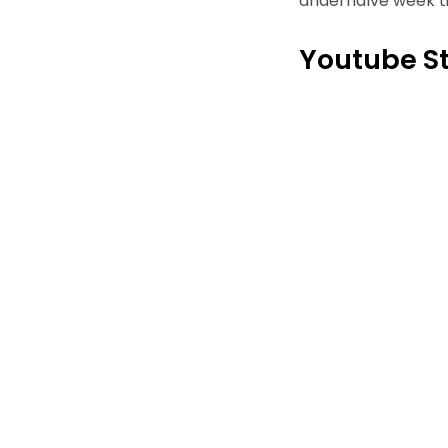
anderhalve week tij
Youtube St