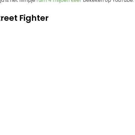
d is het filmpje
ruim 4 miljoen keer
bekeken op YouTube.
reet Fighter